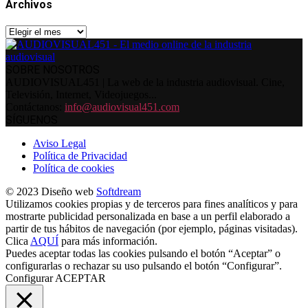
Archivos
Archivos
SOBRE NOSOTROS
AUDIOVISUAL451 | La web de la industria audiovisual. Cine,
Televisión, Internet, Videojuegos...
Contáctanos:
info@audiovisual451.com
SÍGUENOS
Aviso Legal
Política de Privacidad
Política de cookies
© 2023 Diseño web
Softdream
Utilizamos cookies propias y de terceros para fines analíticos y para
mostrarte publicidad personalizada en base a un perfil elaborado a
partir de tus hábitos de navegación (por ejemplo, páginas visitadas).
Clica
AQUÍ
para más información.
Puedes aceptar todas las cookies pulsando el botón “Aceptar” o
configurarlas o rechazar su uso pulsando el botón “Configurar”.
Configurar
ACEPTAR