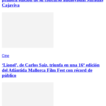
Cajaviva
Cine
‘Lionel’, de Carlos Saiz, triunfa en una 16ª edición
del Atlàntida Mallorca Film Fest con récord de
público