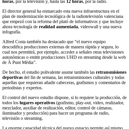
horas
, por la televisión y, hasta las
12 horas
, por la radio.
El director general ha enmarcado esta nueva infraestructura en el
plan de modernización tecnológica de la radiotelevisión valenciana
que empezó con la reforma del plató de informativos y que incluye
ahora tecnología de
realidad aumentada
, videowall y una nueva
infografía.
Alfred Costa también ha destacado que “el nuevo equipo
descodifica producciones externas de manera rápida y segura, lo
cual nos permitirá, por ejemplo, acceder a señales otras televisiones
autonómicas o emitir producciones UHD en streaming desde la web
de À Punt Mèdia”.
De hecho, el estudio polivalente asume también las
retransmisiones
deportivas
del fin de semana, las retransmisiones culturales y todas
aquellas que requieran añadir cabeceras, grafismos y comentarios de
periodistas y expertos.
El control del nuevo estudio dispone, si lo requiere la producción, de
todos los
lugares operativos
(grafismo, play-out, video, realizador,
mezclador, auxiliar de realización, editor, control de cámaras,
iluminador y producción) para hacer un programa de radio,
televisión o streaming.
La enorme capacidad técnica del nuevo espacio permite así mismo