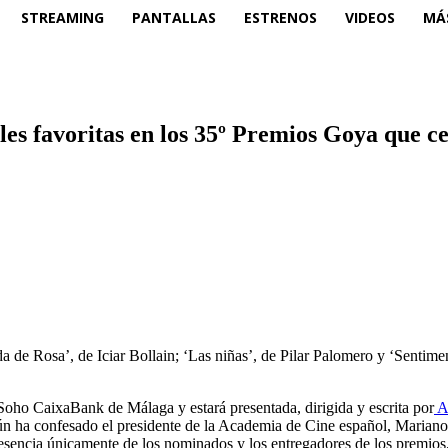
STREAMING
PANTALLAS
ESTRENOS
VIDEOS
MÁ
les favoritas en los 35º Premios Goya que c
de Rosa’, de Iciar Bollain; ‘Las niñas’, de Pilar Palomero y ‘Sentime
 Soho CaixaBank de Málaga y estará presentada, dirigida y escrita por
A
egún ha confesado el presidente de la Academia de Cine español, Maria
ncia únicamente de los nominados y los entregadores de los premios, 