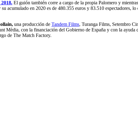
 2018.
El guión también corre a cargo de la propia Palomero y mientra
 y su acumulado en 2020 es de 480.355 euros y 83.510 espectadores, lo q
Bollain,
una producción de
Tandem Films
, Turanga Films, Setembro Cin
 Mèdia, con la financiación del Gobierno de España y con la ayuda del 
argo de The Match Factory.