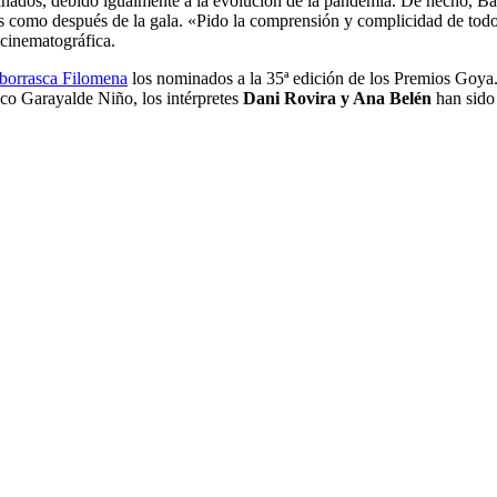
minados, debido igualmente a la evolución de la pandemia. De hecho, 
es como después de la gala. «Pido la comprensión y complicidad de todo
 cinematográfica.
 borrasca Filomena
los nominados a la 35ª edición de los Premios Goya
rico Garayalde Niño, los intérpretes
Dani Rovira y Ana Belén
han sido 