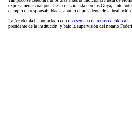
Tampoco se celebrará unos días antes la tradicional Fiesta de No
expresamente cualquier fiesta relacionada con los Goya, tanto ant
ejemplo de responsabilidad», apunto el presidente de la institución
La Academia ha anunciado con
una semana de retraso debido a la
presidente de la institución, y bajo la supervisión del notario Fede