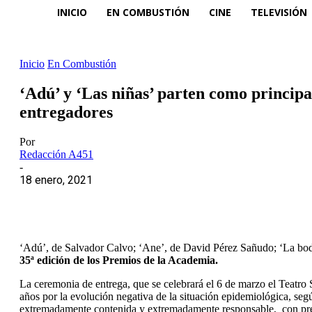
INICIO
EN COMBUSTIÓN
CINE
TELEVISIÓN
Inicio
En Combustión
‘Adú’ y ‘Las niñas’ parten como principa
entregadores
Por
Redacción A451
-
18 enero, 2021
‘Adú’, de Salvador Calvo; ‘Ane’, de David Pérez Sañudo; ‘La boda 
35ª edición de los Premios de la Academia.
La ceremonia de entrega, que se celebrará el 6 de marzo el Teatro
años por la evolución negativa de la situación epidemiológica, s
extremadamente contenida y extremadamente responsable, con prese