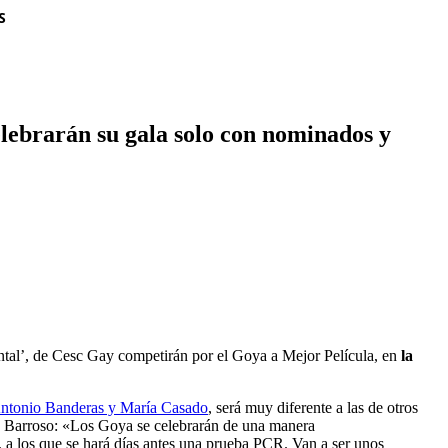
S
elebrarán su gala solo con nominados y
ntal’, de Cesc Gay competirán por el Goya a Mejor Película, en
la
ntonio Banderas y María Casado
, será muy diferente a las de otros
no Barroso: «Los Goya se celebrarán de una manera
a los que se hará días antes una prueba PCR. Van a ser unos