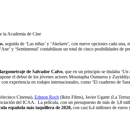
de la Academia de Cine
as
, seguida de ‘Las niñas’ y ‘Akelarre’, con nueve opciones cada una,
‘Ane’ y ‘Sentimental’ contabilizan un total de cinco posibilidades de pr
el largometraje de Salvador Calvo
, que en un principio se titulaba ‘U
supone el debut de los jóvenes actores Moustapha Oumarou y Zayiddiya
 con experiencia en rodajes internacionales, como ‘El cuaderno de Sara’
Telecinco Cinema),
Edmon Roch
(Ikiru Films), Javier Ugarte (La Terr
ciación del ICAA. La película, con un presupuesto de más de 3,8 mil
cula española más taquillera de 2020,
con casi 6,4 millones de euros