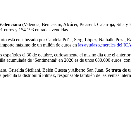
 Valenciana
(Valencia, Benicasim, Alcácer, Picasent, Catarroja, Silla y 
91 euros y 154.193 entradas vendidas.
reparto está encabezado por Candela Peña, Sergi López, Nathalie Poza,
l importe máximo de un millón de euros en
las ayudas generales del IC
nes españoles el 30 de octubre, curiosamente el mismo día que el anteri
quilla acumulada de ‘Sentimental’ en 2020 es de unos 680.000 euros, co
ra, Griselda Siciliani, Belén Cuesta y Alberto San Juan.
Se trata de 
lícula la distribuirá Filmax, responsable también de las ventas intern