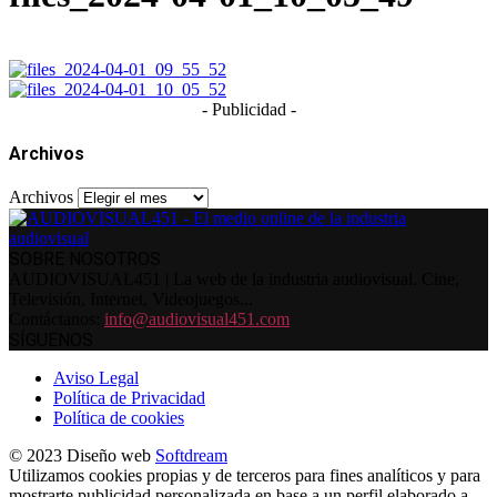
- Publicidad -
Archivos
Archivos
SOBRE NOSOTROS
AUDIOVISUAL451 | La web de la industria audiovisual. Cine,
Televisión, Internet, Videojuegos...
Contáctanos:
info@audiovisual451.com
SÍGUENOS
Aviso Legal
Política de Privacidad
Política de cookies
© 2023 Diseño web
Softdream
Utilizamos cookies propias y de terceros para fines analíticos y para
mostrarte publicidad personalizada en base a un perfil elaborado a