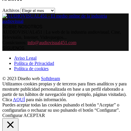
Archivos
SOBRE NOSOTROS
AUDIOVISUAL451 | La web de la industria audiovisual. Cine,
Televisión, Internet, Videojuegos...
Contáctanos:
info@audiovisual451.com
SÍGUENOS
Aviso Legal
Política de Privacidad
Política de cookies
© 2023 Diseño web
Softdream
Utilizamos cookies propias y de terceros para fines analíticos y para
mostrarte publicidad personalizada en base a un perfil elaborado a
partir de tus hábitos de navegación (por ejemplo, páginas visitadas).
Clica
AQUÍ
para más información.
Puedes aceptar todas las cookies pulsando el botón “Aceptar” o
configurarlas o rechazar su uso pulsando el botón “Configurar”.
Configurar
ACEPTAR