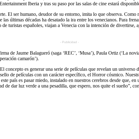
ntertainment Iberia y tras su paso por las salas de cine estará dispon
erte. El ser humano, deudor de su entorno, imita lo que observa. Como mos
las últimas décadas ha desatado la ira entre los venecianos. Para frena
 de turistas españoles, viajan a Venecia con la intención de divertirse, 
- Publicidad -
 firma de Jaume Balagueró (saga ‘REC’, ‘Musa’), Paula Ortiz (‘La novia
Operación camarón’).
l concepto es generar una serie de películas que revelan un universo de
llo de películas con un carácter específico, el Horror cósmico. Nuestra
este país es pasar miedo, instalado en nuestros cerebros desde que, en
de dar luz verde a una pesadilla, que espero, nos quite el sueño”, com