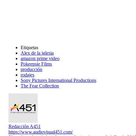
Etiquetas
Alex de la iglesia
amazon prime video
Pokeepsie Films
producción
rodajes
Sony Pictures International Productions
The Fear Collection
Redacción A451
https://www.audiovisual451.com/