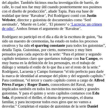
del alquiler. También hicimos mucha investigación de barrio, de
calle, lo cual nos fue muy útil cuando posteriormente nos pusimos
con el diseño de producción”, añade Tapia. Para esa base de
realidad que tiene ‘Ravalear’, Pol Rodríguez contó con
Justin
Webster
, director y guionista de documentales como ‘Seré
asesinado’, ‘Muerte en León’, ‘El pionero’ o
‘Lucrecia: un crimen
de odio’
. Ambos firman el argumento de ‘Ravalear’.
Rodríguez no participó en el día a día de la escritura de guion, “ha
sido un maestro de ceremonias, ha estado en todos los procesos
creativos y ha sido
el sparring constante
para todos los guionistas”,
detalla Tapia. Guionistas, por cierto, numerosos y muy bien
pensados para cada aspecto de la serie: “Para el primer y segundo
capítulo teníamos claro que queríamos trabajar con
Isa Campo
, es
muy buena en la definición de los personajes, en el trabajo de
diálogo y sentaría el estilo de lo que iba a ser el resto de la serie.”
Rodríguez, Lacuesta y Campo formaron “el trío perfecto para darle
la marca de identidad al arranque del piloto y del segundo capítulo.”
Para continuar, “el tercer y cuarto capítulo corren a cargo de
Alfred
Pérez-Fargas
y
Roger Danés
, conocedores del Raval, muy
implicados también en todos los movimientos sociales y grandes
guionistas. Y para el quinto y sexto capítulos contamos con
Edu
Sola
, él potenció el thriller, el drama de personajes, el drama
familiar, y para incorporar todos esos giros que no vamos a
desvelar.” Completan el equipo de guionistas de la serie
Daniel