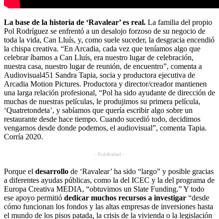
La base de la historia de ‘Ravalear’ es real.
La familia del propio
Pol Rodríguez se enfrentó a un desalojo forzoso de su negocio de
toda la vida, Can Lluís, y, como suele suceder, la desgracia encendió
la chispa creativa. “En Arcadia, cada vez que teníamos algo que
celebrar íbamos a Can Lluís, era nuestro lugar de celebración,
nuestra casa, nuestro lugar de reunión, de encuentro”, comenta a
Audiovisual451 Sandra Tapia, socia y productora ejecutiva de
Arcadia Motion Pictures. Productora y director/creador mantienen
una larga relación profesional, “Pol ha sido ayudante de dirección de
muchas de nuestras películas, le produjimos su primera película,
‘Quatretondeta’, y sabíamos que quería escribir algo sobre un
restaurante desde hace tiempo. Cuando sucedió todo, decidimos
vengarnos desde donde podemos, el audiovisual”, comenta Tapia.
Corría 2020.
- Publicidad -
Porque el
desarrollo
de ‘Ravalear’ ha sido “largo” y posible gracias
a diferentes ayudas públicas, como la del ICEC y la del programa de
Europa Creativa MEDIA, “obtuvimos un Slate Funding.” Y todo
ese apoyo permitió
dedicar muchos recursos a investigar
“desde
cómo funcionan los fondos y las altas empresas de inversiones hasta
el mundo de los pisos patada, la crisis de la vivienda o la legislación