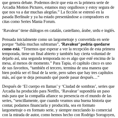
que genera debate. Podemos decir que esta es la primera serie de
Arcadia Motion Pictures, estamos muy orgullosos y estoy segura de
que nos va a dar muchas alegrías.” La ficción se estrenó en la
pasada Berlinale y ya ha estado presentándose a compradores en
citas como Series Mania Forum.
‘Ravalear’ tiene diálogos en catalán, castellano, árabe, urdu e inglés.
Pensada inicialmente como un largometraje y convertida en serie
porque “había muchas subtramas”,
‘Ravalear’ podría quedarse
como está
. “Tenemos que esperar a ver la recepción de esta primera
temporada, tiene un final abierto y también hay cierta voluntad de
dejarlo así, una segunda temporada no es algo que esté encima de la
mesa, al menos de momento.” Para Tapia, el capítulo cinco es uno
de sus favoritos, “también el tercero, termina de una manera que
bien podría ser el final de la serie, pero sabes que hay tres capítulos
más, así que te deja pensando qué puede pasar después…”
Después de ‘El cuerpo en llamas’ y ‘Ciudad de sombras’, series que
Arcadia ha producido para Netflix, ‘Ravalear’ supondría un paso
más para que la compañía afiance su presencia en el mundo de las
series, “sencillamente, que cuando veamos una buena historia que
contar, podamos financiarla y producirla, sea en formato
largometraje o en formato serie, y siempre mezclando lo comercial
con la mirada de autor, como hemos hecho con Rodrigo Sorogoyen,