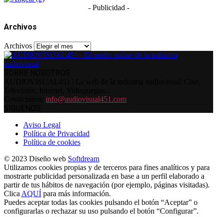
- Publicidad -
Archivos
Archivos
SOBRE NOSOTROS
AUDIOVISUAL451 | La web de la industria audiovisual. Cine,
Televisión, Internet, Videojuegos...
Contáctanos:
info@audiovisual451.com
SÍGUENOS
Aviso Legal
Política de Privacidad
Política de cookies
© 2023 Diseño web
Softdream
Utilizamos cookies propias y de terceros para fines analíticos y para
mostrarte publicidad personalizada en base a un perfil elaborado a
partir de tus hábitos de navegación (por ejemplo, páginas visitadas).
Clica
AQUÍ
para más información.
Puedes aceptar todas las cookies pulsando el botón “Aceptar” o
configurarlas o rechazar su uso pulsando el botón “Configurar”.