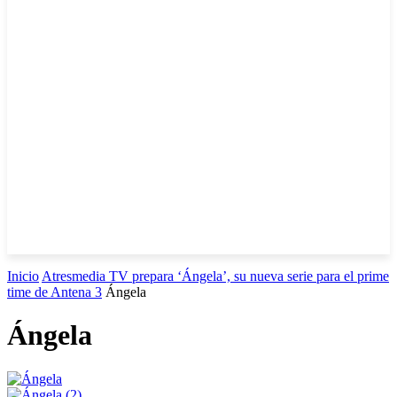
Inicio
Atresmedia TV prepara ‘Ángela’, su nueva serie para el prime
time de Antena 3
Ángela
Ángela