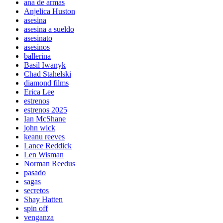
ana de armas
Anjelica Huston
asesina
asesina a sueldo
asesinato
asesinos
ballerina
Basil Iwanyk
Chad Stahelski
diamond films
Erica Lee
estrenos
estrenos 2025
Ian McShane
john wick
keanu reeves
Lance Reddick
Len Wisman
Norman Reedus
pasado
sagas
secretos
Shay Hatten
spin off
venganza