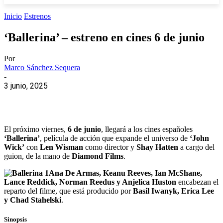
Inicio
Estrenos
‘Ballerina’ – estreno en cines 6 de junio
Por
Marco Sánchez Sequera
-
3 junio, 2025
El próximo viernes,
6 de junio
, llegará a los cines españoles
‘Ballerina’
, película de acción que expande el universo de
‘John
Wick’
con
Len Wisman
como director y
Shay Hatten
a cargo del
guion, de la mano de
Diamond Films
.
Ana De Armas, Keanu Reeves, Ian McShane,
Lance Reddick, Norman Reedus y Anjelica Huston
encabezan el
reparto del filme, que está producido por
Basil Iwanyk, Erica Lee
y Chad Stahelski
.
Sinopsis