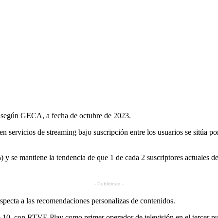
a según GECA, a fecha de octubre de 2023.
en servicios de streaming bajo suscripción entre los usuarios se sitúa 
) y se mantiene la tendencia de que 1 de cada 2 suscriptores actuales d
- Publicidad -
especta a las recomendaciones personalizas de contenidos.
p 10, con RTVE Play como primer operador de televisión en el tercer pu