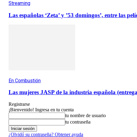
Streaming
Las españolas ‘Zeta’ y ’53 domingos’, entre las pe
En Combustión
Las mujeres JASP de la industria española (entrega
Registrarse
¡Bienvenido! Ingresa en tu cuenta
tu nombre de usuario
tu contraseña
¿Olvidó su contraseña? Obtener ayuda