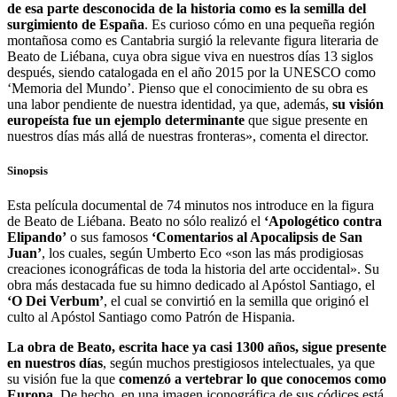
de esa parte desconocida de la historia como es la semilla del
surgimiento de España
. Es curioso cómo en una pequeña región
montañosa como es Cantabria surgió la relevante figura literaria de
Beato de Liébana, cuya obra sigue viva en nuestros días 13 siglos
después, siendo catalogada en el año 2015 por la UNESCO como
‘Memoria del Mundo’. Pienso que el conocimiento de su obra es
una labor pendiente de nuestra identidad, ya que, además,
su visión
europeísta fue un ejemplo determinante
que sigue presente en
nuestros días más allá de nuestras fronteras», comenta el director.
Sinopsis
Esta película documental de 74 minutos nos introduce en la figura
de Beato de Liébana. Beato no sólo realizó el
‘Apologético contra
Elipando’
o sus famosos
‘Comentarios al Apocalipsis de San
Juan’
, los cuales, según Umberto Eco «son las más prodigiosas
creaciones iconográficas de toda la historia del arte occidental». Su
obra más destacada fue su himno dedicado al Apóstol Santiago, el
‘O Dei Verbum’
, el cual se convirtió en la semilla que originó el
culto al Apóstol Santiago como Patrón de Hispania.
La obra de Beato, escrita hace ya casi 1300 años, sigue presente
en nuestros días
, según muchos prestigiosos intelectuales, ya que
su visión fue la que
comenzó a vertebrar lo que conocemos como
Europa
. De hecho, en una imagen iconográfica de sus códices está