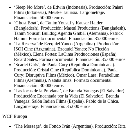
‘Sleep No More’, de Edwin (Indonesia). Producción: Palari
Films (Indonesia), Meiske Taurisia. Largometraje.
Financiación: 50.000 euros
‘Ghost Boat’, de Tanim Yousuf y Kauser Haider
(Bangladesh). Producción: Mastul Productions (Bangladesh),
Tanim Yousuf; Bulldog Agenda GmbH (Alemania), Patrick
Hamm. Formato documental. Financiación: 35.000 euros
‘La Reserva’ de Ezequiel Yanco (Argentina). Producción:
ISOI Cine (Argentina), Ezequiel Yanco; No Ficción
(México), Elena Fortes; LaCima Producciones (España),
Ricard Sales. Forma documental. Financiación: 35.000 euros
‘Scarlet Girls’, de Paula Cury (República Dominicana).
Producción: Cristal Cine (República Dominicana), Paula
Cury; Disruptiva Films (México), Omar Lara; Parabellum
Films (Alemania), Natalia Imaz. Formato documental.
Financiación: 30.000 euros
‘Las locas de la Praviana’, de Brenda Vanegas (El Salvador).
Producción: Encantada por la Vida (El Salvador), Brenda
Vanegas; Salón Indien Films (España), Pablo de la Chica.
Largometraje. Financiación: 35.000 euros
WCF Europa
‘The Message’, de Fondo Iván (Argentina). Producción: Rita