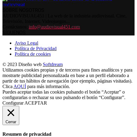
SOBRE NOSOTROS
AUDIOVISUAL451 | La web de la industria audiovisual. Cine,
Televisión, Internet, Videojuegos...
Contáctanos:
info@audiovisual451.com
SÍGUENOS
Aviso Legal
Política de Privacidad
Política de cookies
© 2023 Diseño web
Softdream
Utilizamos cookies propias y de terceros para fines analíticos y para
mostrarte publicidad personalizada en base a un perfil elaborado a
partir de tus hábitos de navegación (por ejemplo, páginas visitadas).
Clica
AQUÍ
para más información.
Puedes aceptar todas las cookies pulsando el botón “Aceptar” o
configurarlas o rechazar su uso pulsando el botón “Configurar”.
Configurar
ACEPTAR
Cerrar
Resumen de privacidad