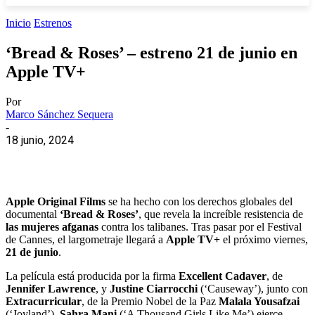
Inicio
Estrenos
‘Bread & Roses’ – estreno 21 de junio en
Apple TV+
Por
Marco Sánchez Sequera
-
18 junio, 2024
Apple Original Films
se ha hecho con los derechos globales del
documental
‘Bread & Roses’
, que revela la increíble resistencia de
las mujeres afganas
contra los talibanes. Tras pasar por el Festival
de Cannes, el largometraje llegará a
Apple TV+
el próximo viernes,
21 de junio
.
La película está producida por la firma
Excellent Cadaver
, de
Jennifer Lawrence
, y
Justine Ciarrocchi
(‘Causeway’), junto con
Extracurricular
, de la Premio Nobel de la Paz
Malala Yousafzai
(‘Joyland’).
Sahra Mani
(‘A Thousand Girls Like Me’) ejerce