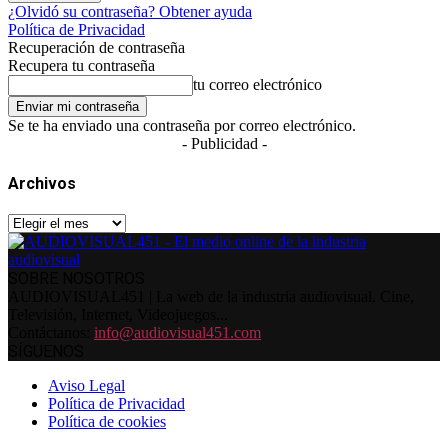
¿Olvidó su contraseña? Obtener ayuda
Política de Privacidad
Recuperación de contraseña
Recupera tu contraseña
tu correo electrónico
Se te ha enviado una contraseña por correo electrónico.
- Publicidad -
Archivos
Archivos
SOBRE NOSOTROS
AUDIOVISUAL451 | La web de la industria audiovisual. Cine,
Televisión, Internet, Videojuegos...
Contáctanos:
info@audiovisual451.com
SÍGUENOS
Aviso Legal
Política de Privacidad
Política de cookies