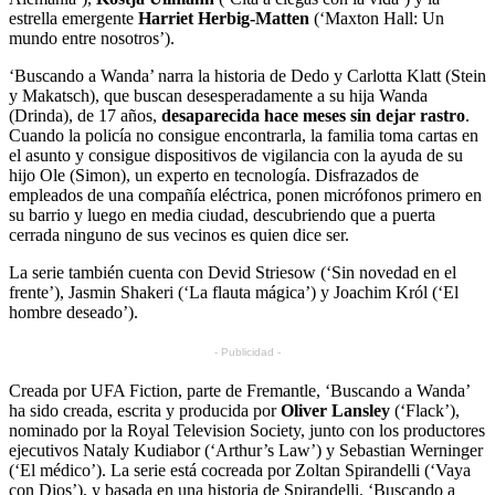
estrella emergente
Harriet Herbig-Matten
(‘Maxton Hall: Un
mundo entre nosotros’).
‘Buscando a Wanda’ narra la historia de Dedo y Carlotta Klatt (Stein
y Makatsch), que buscan desesperadamente a su hija Wanda
(Drinda), de 17 años,
desaparecida hace meses sin dejar rastro
.
Cuando la policía no consigue encontrarla, la familia toma cartas en
el asunto y consigue dispositivos de vigilancia con la ayuda de su
hijo Ole (Simon), un experto en tecnología. Disfrazados de
empleados de una compañía eléctrica, ponen micrófonos primero en
su barrio y luego en media ciudad, descubriendo que a puerta
cerrada ninguno de sus vecinos es quien dice ser.
La serie también cuenta con Devid Striesow (‘Sin novedad en el
frente’), Jasmin Shakeri (‘La flauta mágica’) y Joachim Król (‘El
hombre deseado’).
- Publicidad -
Creada por UFA Fiction, parte de Fremantle, ‘Buscando a Wanda’
ha sido creada, escrita y producida por
Oliver Lansley
(‘Flack’),
nominado por la Royal Television Society, junto con los productores
ejecutivos Nataly Kudiabor (‘Arthur’s Law’) y Sebastian Werninger
(‘El médico’). La serie está cocreada por Zoltan Spirandelli (‘Vaya
con Dios’), y basada en una historia de Spirandelli. ‘Buscando a