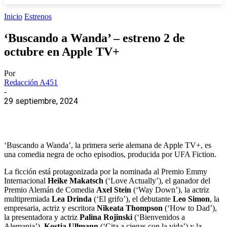
Inicio
Estrenos
‘Buscando a Wanda’ – estreno 2 de
octubre en Apple TV+
Por
Redacción A451
-
29 septiembre, 2024
‘Buscando a Wanda’, la primera serie alemana de Apple TV+, es
una comedia negra de ocho episodios, producida por UFA Fiction.
La ficción está protagonizada por la nominada al Premio Emmy
Internacional
Heike Makatsch
(‘Love Actually’), el ganador del
Premio Alemán de Comedia
Axel Stein
(‘Way Down’), la actriz
multipremiada
Lea Drinda
(‘El grifo’), el debutante
Leo Simon
, la
empresaria, actriz y escritora
Nikeata Thompson
(‘How to Dad’),
la presentadora y actriz
Palina Rojinski
(‘Bienvenidos a
Alemania’),
Kostja Ullmann
(‘Cita a ciegas con la vida’) y la