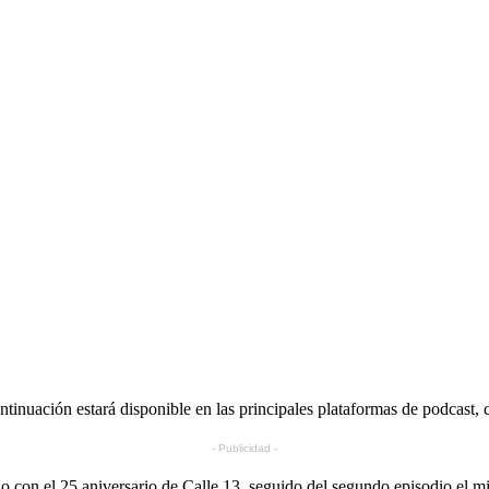
ntinuación estará disponible en las principales plataformas de podcast
- Publicidad -
ndo con el 25 aniversario de Calle 13, seguido del segundo episodio el 