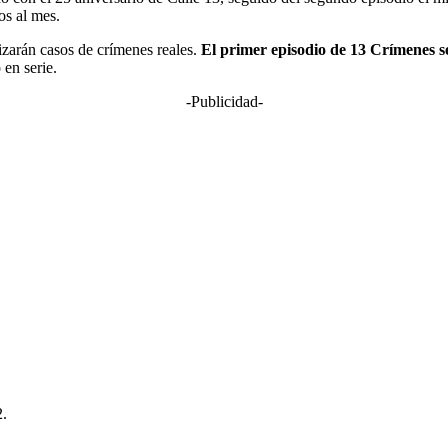
os al mes.
izarán casos de crímenes reales.
El primer episodio de 13 Crímenes s
 en serie.
-Publicidad-
2.