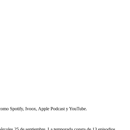
, como Spotify, Ivoox, Apple Podcast y YouTube.
miércoles 25 de septiembre. La temporada consta de 13 episodios,