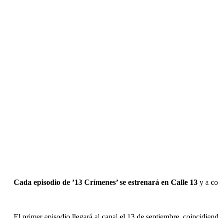
Cada episodio de ’13 Crímenes’ se estrenará en Calle 13
y a co
El primer episodio llegará al canal el 13 de septiembre, coincidie