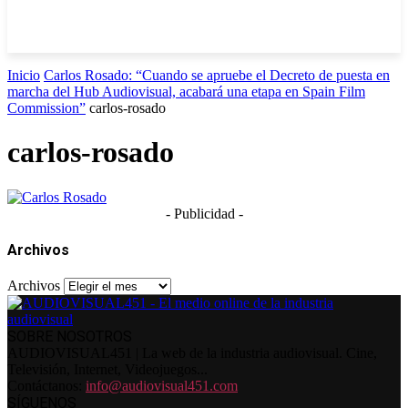
Inicio
Carlos Rosado: “Cuando se apruebe el Decreto de puesta en
marcha del Hub Audiovisual, acabará una etapa en Spain Film
Commission”
carlos-rosado
carlos-rosado
- Publicidad -
Archivos
Archivos
SOBRE NOSOTROS
AUDIOVISUAL451 | La web de la industria audiovisual. Cine,
Televisión, Internet, Videojuegos...
Contáctanos:
info@audiovisual451.com
SÍGUENOS