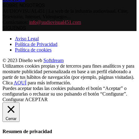
SOBRE NOSOTROS
AUDIOVISUAL451 | La web de la industria audiovisual. Cine,
Televisión, Internet, Videojuegos...
Contáctanos:
info@audiovisual451.com
SÍGUENOS
Aviso Legal
Política de Privacidad
Política de cookies
© 2023 Diseño web
Softdream
Utilizamos cookies propias y de terceros para fines analíticos y para
mostrarte publicidad personalizada en base a un perfil elaborado a
partir de tus hábitos de navegación (por ejemplo, páginas visitadas).
Clica
AQUÍ
para más información.
Puedes aceptar todas las cookies pulsando el botón “Aceptar” o
configurarlas o rechazar su uso pulsando el botón “Configurar”.
Configurar
ACEPTAR
Cerrar
Resumen de privacidad