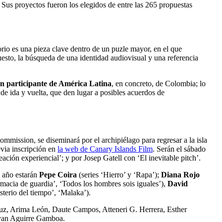
us proyectos fueron los elegidos de entre las 265 propuestas
orio es una pieza clave dentro de un puzle mayor, en el que
uesto, la búsqueda de una identidad audiovisual y una referencia
n participante de América Latina
, en concreto, de Colombia; lo
 de ida y vuelta, que den lugar a posibles acuerdos de
ommission, se diseminará por el archipiélago para regresar a la isla
via inscripción en
la web de Canary Islands Film
. Serán el sábado
ación experiencial’; y por Josep Gatell con ‘El inevitable pitch’.
e año estarán
Pepe Coira
(series ‘Hierro’ y ‘Rapa’);
Diana Rojo
macia de guardia’, ‘Todos los hombres sois iguales’),
David
sterio del tiempo’, ‘Malaka’).
uz, Arima León, Daute Campos, Atteneri G. Herrera, Esther
ryan Aguirre Gamboa.