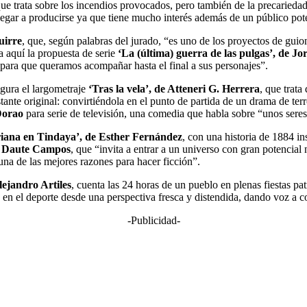
que trata sobre los incendios provocados, pero también de la precariedad 
 llegar a producirse ya que tiene mucho interés además de un público pot
uirre
, que, según palabras del jurado, “es uno de los proyectos de gui
a aquí la propuesta de serie
‘La (última) guerra de las pulgas’, de J
 para que queramos acompañar hasta el final a sus personajes”.
figura el largometraje
‘Tras la vela’, de Atteneri G. Herrera
, que trata
ante original: convirtiéndola en el punto de partida de un drama de ter
Dorao
para serie de televisión, una comedia que habla sobre “unos seres
iana en Tindaya’, de Esther Fernández
, con una historia de 1884 in
e Daute Campos
, que “invita a entrar a un universo con gran potencial 
 una de las mejores razones para hacer ficción”.
lejandro Artiles
, cuenta las 24 horas de un pueblo en plenas fiestas pa
go en el deporte desde una perspectiva fresca y distendida, dando voz a c
-Publicidad-