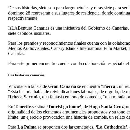
De sus historias, siete son para largometrajes y otras siete para se
domingo 28 regresarán a sus lugares de residencia, donde continuar
respectivamente.
IsLABentura Canarias es una iniciativa del Gobierno de Canarias
siete cabildos insulares.
Para los premios y reconocimientos finales cuenta con la colab
Medios Audiovisuales, Canary Islands International Film Market, 
Canarias.
Para este primer encuentro cuenta con la colaboración especial de
Las historias canarias
Vinculada a la isla de
Gran Canaria
se encuentra
‘Tierra’
, un re
“Esta historia habla de reivindicaciones laborales, de orgullo, de 
Rebeca Serrada
, una fantasía en tono de comedia, “una mirada or
En
Tenerife
se sitúa
‘Tourist go home’
, de
Hugo Santa Cruz
, u
originalidad de los elementos argumentales propuestos y su tono cr
límite, un ejercicio provocador, una historia de zombis, un relato d
Para
La Palma
se proponen dos largometrajes.
‘La Cathedrale’,