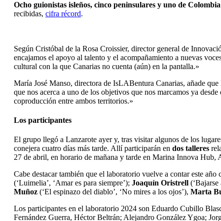
Ocho guionistas isleños, cinco peninsulares y uno de Colombia
recibidas,
cifra récord
.
Según Cristóbal de la Rosa Croissier, director general de Innovaci
encajamos el apoyo al talento y el acompañamiento a nuevas voces y
cultural con la que Canarias no cuenta (aún) en la pantalla.»
María José Manso, directora de IsLABentura Canarias, añade que l
que nos acerca a uno de los objetivos que nos marcamos ya desde e
coproducción entre ambos territorios.»
Los participantes
El grupo llegó a Lanzarote ayer y, tras visitar algunos de los luga
conejera cuatro días más tarde. Allí participarán en
dos talleres
rel
27 de abril, en horario de mañana y tarde en Marina Innova Hub, Arr
Cabe destacar también que el laboratorio vuelve a contar este año 
(‘Luimelia’, ‘Amar es para siempre’);
Joaquín Oristrell
(‘Bajarse 
Muñoz
(‘El espinazo del diablo’, ‘No mires a los ojos’),
Marta B
Los participantes en el laboratorio 2024 son Eduardo Cubillo Bl
Fernández Guerra, Héctor Beltrán; Alejandro González Ygoa; Jo