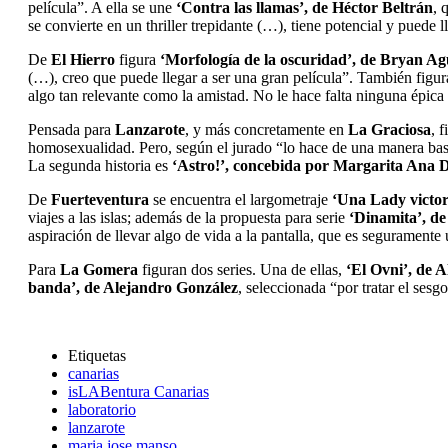
película”. A ella se une
‘Contra las llamas’, de Héctor Beltrán
, 
se convierte en un thriller trepidante (…), tiene potencial y puede
De
El Hierro
figura
‘Morfología de la oscuridad’, de Bryan Ag
(…), creo que puede llegar a ser una gran película”. También figur
algo tan relevante como la amistad. No le hace falta ninguna épica
Pensada para
Lanzarote
, y más concretamente en
La Graciosa
, 
homosexualidad. Pero, según el jurado “lo hace de una manera bast
La segunda historia es
‘Astro!’, concebida por Margarita Ana 
De
Fuerteventura
se encuentra el largometraje
‘Una Lady victor
viajes a las islas; además de la propuesta para serie
‘Dinamita’, d
aspiración de llevar algo de vida a la pantalla, que es seguramente
Para
La Gomera
figuran dos series. Una de ellas,
‘El Ovni’, de A
banda’, de Alejandro González
, seleccionada “por tratar el ses
Etiquetas
canarias
isLABentura Canarias
laboratorio
lanzarote
maria jose manso