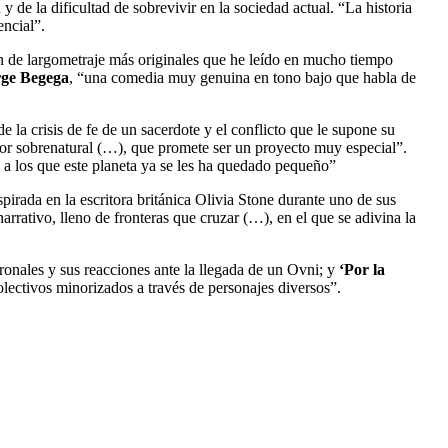
y de la dificultad de sobrevivir en la sociedad actual. “La historia
encial”.
on de largometraje más originales que he leído en mucho tiempo
orge Begega
, “una comedia muy genuina en tono bajo que habla de
 de la crisis de fe de un sacerdote y el conflicto que le supone su
ror sobrenatural (…), que promete ser un proyecto muy especial”.
 a los que este planeta ya se les ha quedado pequeño”
spirada en la escritora británica Olivia Stone durante uno de sus
narrativo, lleno de fronteras que cruzar (…), en el que se adivina la
tronales y sus reacciones ante la llegada de un Ovni; y
‘Por la
olectivos minorizados a través de personajes diversos”.