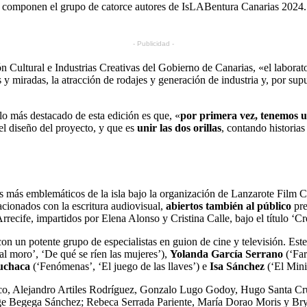
componen el grupo de catorce autores de IsLABentura Canarias 2024. S
- Publicidad -
ón Cultural e Industrias Creativas del Gobierno de Canarias, «el laborat
 miradas, la atracción de rodajes y generación de industria y, por sup
o más destacado de esta edición es que, «
por primera vez, tenemos u
l diseño del proyecto, y que es
unir las dos orillas
, contando historias
res más emblemáticos de la isla bajo la organización de Lanzarote Film C
acionados con la escritura audiovisual,
abiertos también al público
pre
ecife, impartidos por Elena Alonso y Cristina Calle, bajo el título ‘Cre
con un potente grupo de especialistas en guion de cine y televisión. Est
al moro’, ‘De qué se ríen las mujeres’),
Yolanda García Serrano
(‘Far
uchaca
(‘Fenómenas’, ‘El juego de las llaves’) e
Isa Sánchez
(‘El Mini
asco, Alejandro Artiles Rodríguez, Gonzalo Lugo Godoy, Hugo Santa Cr
rge Begega Sánchez; Rebeca Serrada Pariente, María Dorao Moris y B