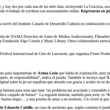
rie; y hay dos por cada una de las siete islas, incluyendo La Graciosa, as
án el trabajo de escritura con asesoramiento online.
Regresarán en jul
, a través del Instituto Canario de Desarrollo Cultural en colabora
oración de DAMA Derechos de Autor de Medios Audiovisuales, Filmarke
la Fundación Algo Común y Music Library. Otros colaboradores esenciale
l Festival Internacional de Cine de Lanzarote, que organiza Fisme Produ
lato para largometraje de
Arima León
que habla de explotación, pero ta
respeto, de responsabilidad”, indica el jurado. También se incluye aquí
‘L
iginal sobre la jet set española que ahonda con gracia y acidez en su d
na historia para serie que trata “un problema tan acuciante y extendido 
ítico cargado de humor”. La segunda historia, también para serie, es
‘A
e humor negro… y una prueba de amor a un territorio. Un cóctel al que es 
 de Eduardo Cubillo
, un caso de asesinato que, según comenta el jurad