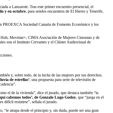
ociada a Lanzarote. Tras este primer encuentro presencial, el
io y en octubre
, para sendos encuentros de El Hierro y Tenerife,
ción con PROEXCA Sociedad Canaria de Fomento Económico y los
t Hub, Movistar+, CIMA Asociación de Mujeres Cineastas y de
s son el Instituto Cervantes y el Clúster Audiovisual de
cciones.
mbién y, sobre todo, de la lucha de las mujeres por sus derechos.
luvia de estrellas’
, una propuesta para serie de televisión de
ecadencia”.
como el de la vivienda”, dice el jurado, que destaca también “la
quí cabemos todos’, de Gonzalo Lugo Godoy
, que “juega en el
difícil resistirse”, señala el jurado.
o, “te atrapa desde el principio y, sin duda, puede ser una gran