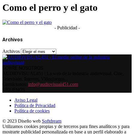
Como el perro y el gato
- Publicidad -
Archivos
Archivos
SOBRE NOSOTROS
AUDIOVISUAL451 | La web de la industria audiovisual. Cine,
Televisión, Internet, Videojuegos...
Contáctanos:
info@audiovisual451.com
SÍGUENOS
Aviso Legal
Política de Privacidad
Política de cookies
© 2023 Diseño web
Softdream
Utilizamos cookies propias y de terceros para fines analíticos y para
mostrarte publicidad personalizada en base a un perfil elaborado a