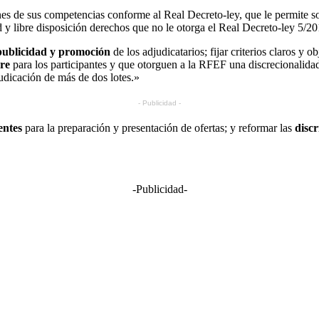
s de sus competencias conforme al Real Decreto-ley, que le permite sol
 y libre disposición derechos que no le otorga el Real Decreto-ley 5/2
publicidad y promoción
de los adjudicatarios; fijar criterios claros y 
re
para los participantes y que otorguen a la RFEF una discrecionalidad
udicación de más de dos lotes.»
- Publicidad -
entes
para la preparación y presentación de ofertas; y reformar las
disc
-Publicidad-