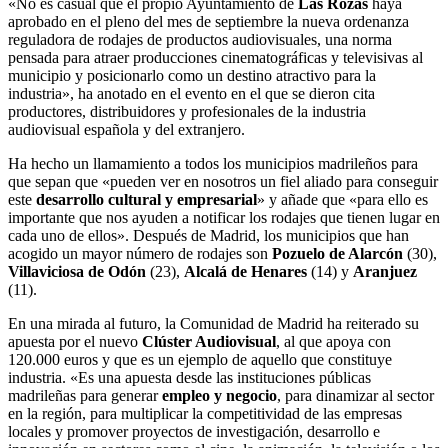
«No es casual que el propio Ayuntamiento de
Las Rozas
haya
aprobado en el pleno del mes de septiembre la nueva ordenanza
reguladora de rodajes de productos audiovisuales, una norma
pensada para atraer producciones cinematográficas y televisivas al
municipio y posicionarlo como un destino atractivo para la
industria», ha anotado en el evento en el que se dieron cita
productores, distribuidores y profesionales de la industria
audiovisual española y del extranjero.
Ha hecho un llamamiento a todos los municipios madrileños para
que sepan que «pueden ver en nosotros un fiel aliado para conseguir
este
desarrollo cultural y empresarial
» y añade que «para ello es
importante que nos ayuden a notificar los rodajes que tienen lugar en
cada uno de ellos». Después de Madrid, los municipios que han
acogido un mayor número de rodajes son
Pozuelo de Alarcón
(30),
Villaviciosa de Odón
(23),
Alcalá de Henares
(14) y
Aranjuez
(11).
En una mirada al futuro, la Comunidad de Madrid ha reiterado su
apuesta por el nuevo
Clúster Audiovisual
, al que apoya con
120.000 euros y que es un ejemplo de aquello que constituye
industria. «Es una apuesta desde las instituciones públicas
madrileñas para generar
empleo y negocio
, para dinamizar al sector
en la región, para multiplicar la competitividad de las empresas
locales y promover proyectos de investigación, desarrollo e