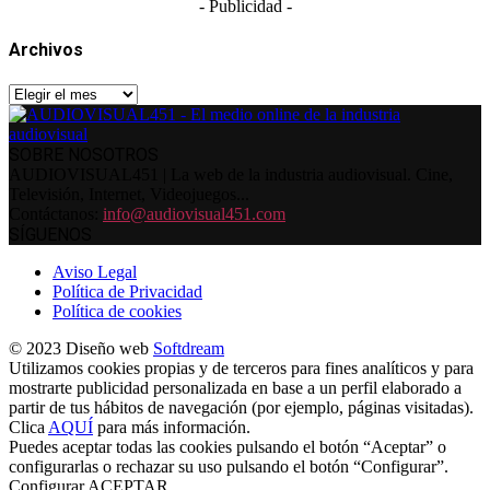
- Publicidad -
Archivos
Archivos
SOBRE NOSOTROS
AUDIOVISUAL451 | La web de la industria audiovisual. Cine,
Televisión, Internet, Videojuegos...
Contáctanos:
info@audiovisual451.com
SÍGUENOS
Aviso Legal
Política de Privacidad
Política de cookies
© 2023 Diseño web
Softdream
Utilizamos cookies propias y de terceros para fines analíticos y para
mostrarte publicidad personalizada en base a un perfil elaborado a
partir de tus hábitos de navegación (por ejemplo, páginas visitadas).
Clica
AQUÍ
para más información.
Puedes aceptar todas las cookies pulsando el botón “Aceptar” o
configurarlas o rechazar su uso pulsando el botón “Configurar”.
Configurar
ACEPTAR