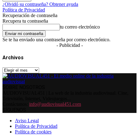
¿Olvidó su contraseña? Obtener ayuda
Política de Privacidad
Recuperación de contraseña
Recupera tu contraseña
tu correo electrónico
Se te ha enviado una contraseña por correo electrónico.
- Publicidad -
Archivos
Archivos
SOBRE NOSOTROS
AUDIOVISUAL451 | La web de la industria audiovisual. Cine,
Televisión, Internet, Videojuegos...
Contáctanos:
info@audiovisual451.com
SÍGUENOS
Aviso Legal
Política de Privacidad
Política de cookies