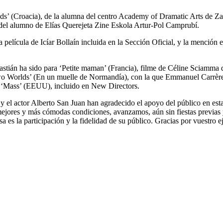
s’ (Croacia), de la alumna del centro Academy of Dramatic Arts de Zag
, del alumno de Elías Querejeta Zine Eskola Artur-Pol Camprubí.
 película de Icíar Bollaín incluida en la Sección Oficial, y la mención 
stián ha sido para ‘Petite maman’ (Francia), filme de Céline Sciamma qu
wo Worlds’ (En un muelle de Normandía), con la que Emmanuel Carrère 
 ‘Mass’ (EEUU), incluido en New Directors.
y el actor Alberto San Juan han agradecido el apoyo del público en esta
mejores y más cómodas condiciones, avanzamos, aún sin fiestas previas y
ésa es la participación y la fidelidad de su público. Gracias por vuestro 