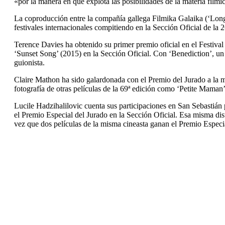
«por la manera en que explota las posibilidades de la materia fílmi
La coproducción entre la compañía gallega Filmika Galaika (‘Longa
festivales internacionales compitiendo en la Sección Oficial de la 
Terence Davies ha obtenido su primer premio oficial en el Festival
‘Sunset Song’ (2015) en la Sección Oficial. Con ‘Benediction’, un 
guionista.
Claire Mathon ha sido galardonada con el Premio del Jurado a la me
fotografía de otras películas de la 69ª edición como ‘Petite Maman’
Lucile Hadzihalilovic cuenta sus participaciones en San Sebastián
el Premio Especial del Jurado en la Sección Oficial. Esa misma dist
vez que dos películas de la misma cineasta ganan el Premio Especi