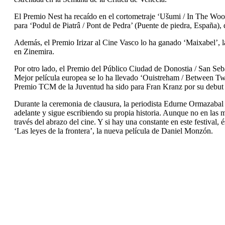
El Premio Nest ha recaído en el cortometraje ‘Ušumi / In The Wood
para ‘Podul de Piatrâ / Pont de Pedra’ (Puente de piedra, España)
Además, el Premio Irizar al Cine Vasco lo ha ganado ‘Maixabel’, la
en Zinemira.
Por otro lado, el Premio del Público Ciudad de Donostia / San Seba
Mejor película europea se lo ha llevado ‘Ouistreham / Between T
Premio TCM de la Juventud ha sido para Fran Kranz por su debut
Durante la ceremonia de clausura, la periodista Edurne Ormazabal 
adelante y sigue escribiendo su propia historia. Aunque no en las 
través del abrazo del cine. Y si hay una constante en este festival, 
‘Las leyes de la frontera’, la nueva película de Daniel Monzón.