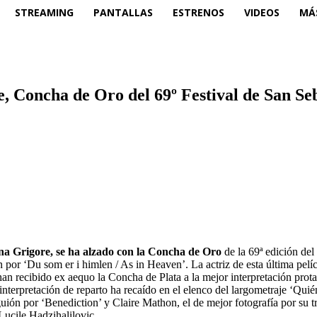
STREAMING
PANTALLAS
ESTRENOS
VIDEOS
MÁ
e, Concha de Oro del 69º Festival de San S
ina Grigore, se ha alzado con la Concha de Oro
de la 69ª edición del
 por ‘Du som er i himlen / As in Heaven’. La actriz de esta última pelí
recibido ex aequo la Concha de Plata a la mejor interpretación protag
interpretación de reparto ha recaído en el elenco del largometraje ‘Quié
ión por ‘Benediction’ y Claire Mathon, el de mejor fotografía por su t
Lucile Hadzihalilovic.