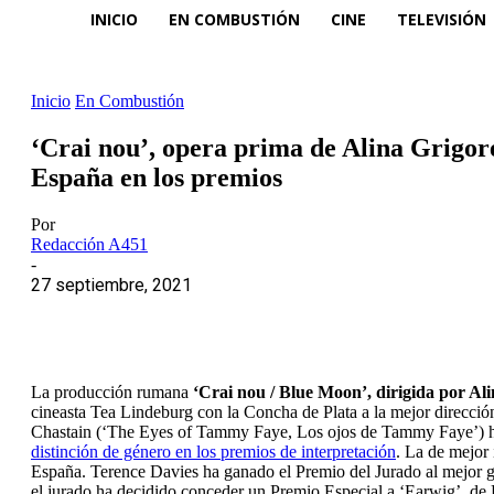
INICIO
EN COMBUSTIÓN
CINE
TELEVISIÓN
Inicio
En Combustión
‘Crai nou’, opera prima de Alina Grigor
España en los premios
Por
Redacción A451
-
27 septiembre, 2021
La producción rumana
‘Crai nou / Blue Moon’, dirigida por Al
cineasta Tea Lindeburg con la Concha de Plata a la mejor dirección
Chastain (‘The Eyes of Tammy Faye, Los ojos de Tammy Faye’) han 
distinción de género en los premios de interpretación
. La de mejor 
España. Terence Davies ha ganado el Premio del Jurado al mejor gu
el jurado ha decidido conceder un Premio Especial a ‘Earwig’, de 