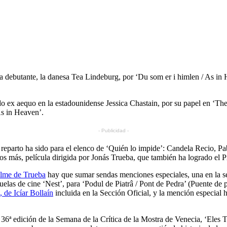
a debutante, la danesa Tea Lindeburg, por ‘Du som er i himlen / As in 
aído ex aequo en la estadounidense Jessica Chastain, por su papel en ‘
As in Heaven’.
- Publicidad -
e reparto ha sido para el elenco de ‘Quién lo impide’: Candela Recio, 
 más, película dirigida por Jonás Trueba, que también ha logrado el 
ilme de Trueba
hay que sumar sendas menciones especiales, una en la 
uelas de cine ‘Nest’, para ‘Podul de Piatrâ / Pont de Pedra’ (Puente de
 de Icíar Bollaín
incluida en la Sección Oficial, y la mención especial 
36ª edición de la Semana de la Crítica de la Mostra de Venecia, ‘Eles 