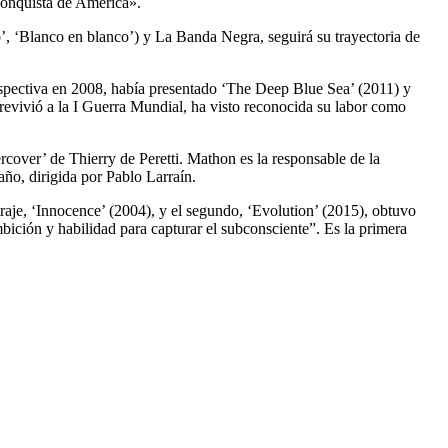
 conquista de América».
’, ‘Blanco en blanco’) y La Banda Negra, seguirá su trayectoria de
trospectiva en 2008, había presentado ‘The Deep Blue Sea’ (2011) y
brevivió a la I Guerra Mundial, ha visto reconocida su labor como
rcover’ de Thierry de Peretti. Mathon es la responsable de la
año, dirigida por Pablo Larraín.
aje, ‘Innocence’ (2004), y el segundo, ‘Evolution’ (2015), obtuvo
mbición y habilidad para capturar el subconsciente”. Es la primera