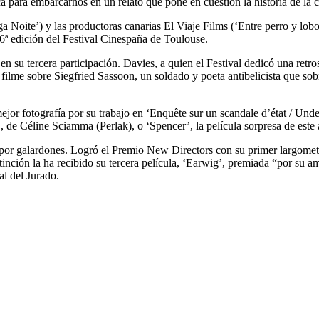
ca para embarcarnos en un relato que pone en cuestión la historia de la
 Noite’) y las productoras canarias El Viaje Films (‘Entre perro y lobo
26ª edición del Festival Cinespaña de Toulouse.
 en su tercera participación. Davies, a quien el Festival dedicó una re
filme sobre Siegfried Sassoon, un soldado y poeta antibelicista que so
jor fotografía por su trabajo en ‘Enquête sur un scandale d’état / Unde
, de Céline Sciamma (Perlak), o ‘Spencer’, la película sorpresa de este 
 por galardones. Logró el Premio New Directors con su primer largometr
inción la ha recibido su tercera película, ‘Earwig’, premiada “por su a
al del Jurado.