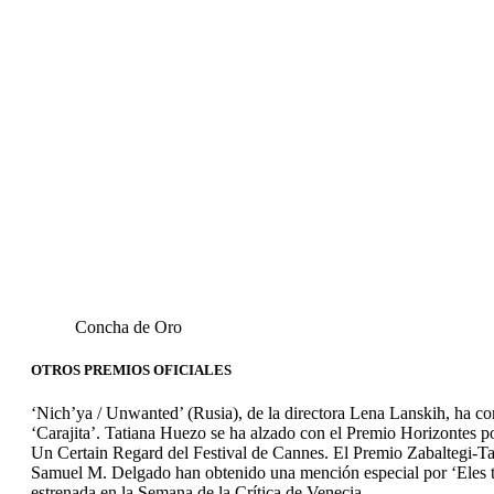
Concha de Oro
OTROS PREMIOS OFICIALES
‘Nich’ya / Unwanted’ (Rusia), de la directora Lena Lanskih, ha c
‘Carajita’. Tatiana Huezo se ha alzado con el Premio Horizontes p
Un Certain Regard del Festival de Cannes. El Premio Zabaltegi-Ta
Samuel M. Delgado han obtenido una mención especial por ‘Eles tra
estrenada en la Semana de la Crítica de Venecia.