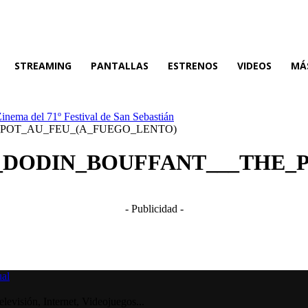
STREAMING
PANTALLAS
ESTRENOS
VIDEOS
MÁ
Zinema del 71º Festival de San Sebastián
E_POT_AU_FEU_(A_FUEGO_LENTO)
_DE_DODIN_BOUFFANT___THE
- Publicidad -
visión, Internet, Videojuegos...