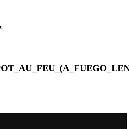
S
_POT_AU_FEU_(A_FUEGO_LE