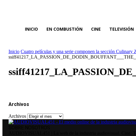
INICIO
EN COMBUSTIÓN
CINE
TELEVISIÓN
Inicio
Cuatro películas y una serie componen la sección Culinary 
ssiff41217_LA_PASSION_DE_DODIN_BOUFFANT___TH
ssiff41217_LA_PASSION
Archivos
Archivos
SOBRE NOSOTROS
AUDIOVISUAL451 | La web de la industria audiovisual. Cine, Tele