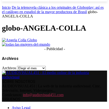
Inicio
De la telenovela clásica a los originales de Globoplay: así es
el catálogo en español de la mayor productora de Brasil
globo-
ANGELA-COLLA
globo-ANGELA-COLLA
- Publicidad -
Archivos
Archivos
SOBRE NOSOTROS
AUDIOVISUAL451 | La web de la industria audiovisual. Cine,
Televisión, Internet, Videojuegos...
Contáctanos:
info@audiovisual451.com
SÍGUENOS
Aviso Legal