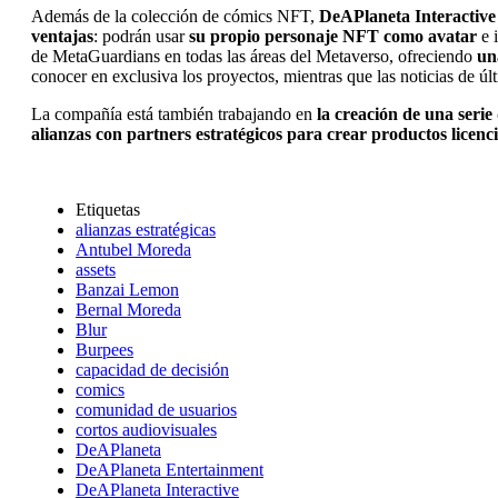
Además de la colección de cómics NFT,
DeAPlaneta Interactive 
ventajas
: podrán usar
su propio personaje NFT como avatar
e 
de MetaGuardians en todas las áreas del Metaverso, ofreciendo
un
conocer en exclusiva los proyectos, mientras que las noticias de úl
La compañía está también trabajando en
la creación de una serie
alianzas con partners estratégicos para crear productos licenc
Etiquetas
alianzas estratégicas
Antubel Moreda
assets
Banzai Lemon
Bernal Moreda
Blur
Burpees
capacidad de decisión
comics
comunidad de usuarios
cortos audiovisuales
DeAPlaneta
DeAPlaneta Entertainment
DeAPlaneta Interactive