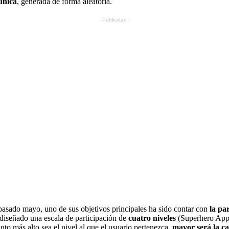
única
, generada de forma aleatoria.
- Publicidad -
sado mayo, uno de sus objetivos principales ha sido contar con
la pa
a diseñado una escala de participación de
cuatro niveles
(Superhero Appr
nto más alto sea el nivel al que el usuario pertenezca,
mayor será la c