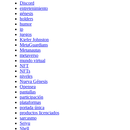
Discord
entretenimiento
génesis
holders
humor
ip
juegos
Kiefer Johnston
MetaGuardians
Metanautas
metaverso
mundo virtual
NFT
NFTs
niveles
Nueva Génesis
Opensea
pantallas
participación
plataformas
portada única
productos licenciados
sarcasmo
Seiyu
Shell