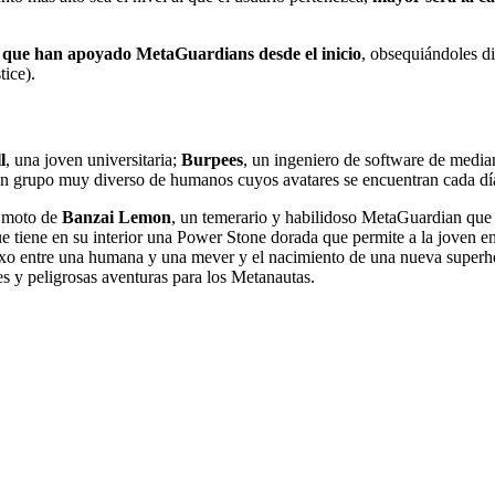
s que han apoyado MetaGuardians desde el inicio
, obsequiándoles d
tice).
l
, una joven universitaria;
Burpees
, un ingeniero de software de medi
un grupo muy diverso de humanos cuyos avatares se encuentran cada dí
la moto de
Banzai Lemon
, un temerario y habilidoso MetaGuardian qu
e tiene en su interior una Power Stone dorada que permite a la joven en
nexo entre una humana y una mever y el nacimiento de una nueva superh
es y peligrosas aventuras para los Metanautas.