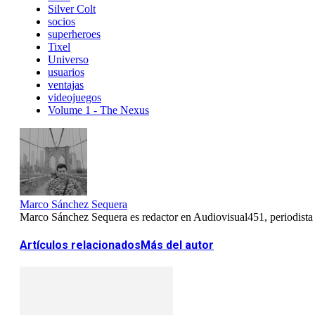
Silver Colt
socios
superheroes
Tixel
Universo
usuarios
ventajas
videojuegos
Volume 1 - The Nexus
Marco Sánchez Sequera
Marco Sánchez Sequera es redactor en Audiovisual451, periodista es
Artículos relacionados
Más del autor