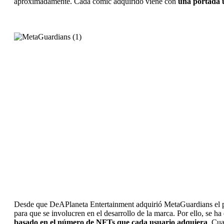
aproximadamente. Cada cómic adquirido viene con
una portada 
Desde que DeAPlaneta Entertainment adquirió MetaGuardians el pa
para que se involucren en el desarrollo de la marca. Por ello, se h
basado en el número de NFTs que cada usuario adquiera
. Cua