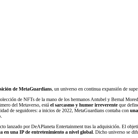
sición de MetaGuardians
, un universo en continua expansión de supe
lección de NFTs de la mano de los hermanos Antubel y Bernal Mored
primero del Metaverso, está
el sarcasmo y humor irreverente
que define
nidad de seguidores: a inicios de 2022, MetaGuardians contaba con
una
.
to lanzado por DeAPlaneta Entertainment tras la adquisición. El obje
a en una IP de entretenimiento a nivel global
. Dicho universo se dif