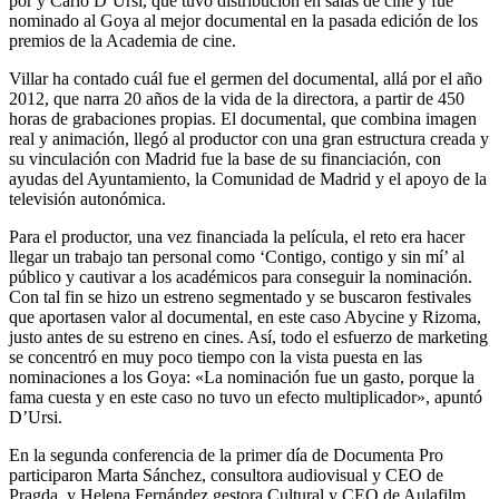
por y Carlo D’Ursi, que tuvo distribución en salas de cine y fue
nominado al Goya al mejor documental en la pasada edición de los
premios de la Academia de cine.
Villar ha contado cuál fue el germen del documental, allá por el año
2012, que narra 20 años de la vida de la directora, a partir de 450
horas de grabaciones propias. El documental, que combina imagen
real y animación, llegó al productor con una gran estructura creada y
su vinculación con Madrid fue la base de su financiación, con
ayudas del Ayuntamiento, la Comunidad de Madrid y el apoyo de la
televisión autonómica.
Para el productor, una vez financiada la película, el reto era hacer
llegar un trabajo tan personal como ‘Contigo, contigo y sin mí’ al
público y cautivar a los académicos para conseguir la nominación.
Con tal fin se hizo un estreno segmentado y se buscaron festivales
que aportasen valor al documental, en este caso Abycine y Rizoma,
justo antes de su estreno en cines. Así, todo el esfuerzo de marketing
se concentró en muy poco tiempo con la vista puesta en las
nominaciones a los Goya: «La nominación fue un gasto, porque la
fama cuesta y en este caso no tuvo un efecto multiplicador», apuntó
D’Ursi.
En la segunda conferencia de la primer día de Documenta Pro
participaron Marta Sánchez, consultora audiovisual y CEO de
Pragda, y Helena Fernández gestora Cultural y CEO de Aulafilm,