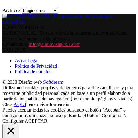
Archivos
SOBRE NOSOTROS
AUDIOVISUAL451 | La web de la industria audiovisual. Cine,
Televisión, Internet, Videojuegos...
Contáctanos:
info@audiovisual451.com
SÍGUENOS
Aviso Legal
Política de Privacidad
Política de cookies
© 2023 Diseño web
Softdream
Utilizamos cookies propias y de terceros para fines analíticos y para
mostrarte publicidad personalizada en base a un perfil elaborado a
partir de tus hábitos de navegación (por ejemplo, páginas visitadas).
Clica
AQUÍ
para más información.
Puedes aceptar todas las cookies pulsando el botón “Aceptar” o
configurarlas o rechazar su uso pulsando el botón “Configurar”.
Configurar
ACEPTAR