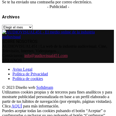
Se te ha enviado una contraseña por correo electrónico.
- Publicidad -
Archivos
Archivos
SOBRE NOSOTROS
AUDIOVISUAL451 | La web de la industria audiovisual. Cine,
Televisión, Internet, Videojuegos...
Contáctanos:
info@audiovisual451.com
SÍGUENOS
Aviso Legal
Política de Privacidad
Política de cookies
© 2023 Diseño web
Softdream
Utilizamos cookies propias y de terceros para fines analíticos y para
mostrarte publicidad personalizada en base a un perfil elaborado a
partir de tus hábitos de navegación (por ejemplo, páginas visitadas).
Clica
AQUÍ
para más información.
Puedes aceptar todas las cookies pulsando el botón “Aceptar” o
configurarlas o rechazar su uso pulsando el botón “Configurar”.