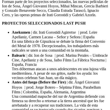
Forman parte de los proyectos seleccionados, las nuevas películas de
Ion de Sosa, Ángel Giovanni Hoyos, Mihai Mincan, Grecia Barbieri
y Gonzalo Benavente Secco, Claudia Estrada Tarascó, Ignacio
Cero, y las operas primas de Irati Gorostidi y Gabriel Azorín.
PROYECTOS SELECCIONADOS LAST PUSH
Anekumen
| dir. Irati Gorostidi Agirretxe | prod. Leire
Apellaniz, Carmen Lacasa – Señor y Señora | España
En una fábrica de Gipuzkoa se debate la firma del Convenio
del Metal de 1978. Decepcionados, los trabajadores más
radicales se unen a una comunidad en la montaña.
Balearic
| dir. Ion de Sosa | prod. Marina Perales – Umbracle
Cine, Apellaniz y de Sosa, Jaibo Films La Fábrica Nocturna |
España, Francia
Tres dóberman atacan a unos adolescentes en una lujosa villa
mediterránea. A pesar de sus gritos, nadie los ayuda: los
vecinos celebran San Juan, un día mágico.
Antes del fuego (Before the Fire)
| dir. Ángel Giovanni
Hoyos | prod. Jorge Botero – Séptima Films, Parabellum
Films | Colombia, España, Alemania, Argentina
Una comunidad mapuche del sur de Argentina defiende con
firmeza su derecho a retornar a la tierra ancestral que les fue
arrebatada y a recuperar sus tradiciones. La vida de esta
comunidad se ve trastocada cuando dos sicarios asesinan a