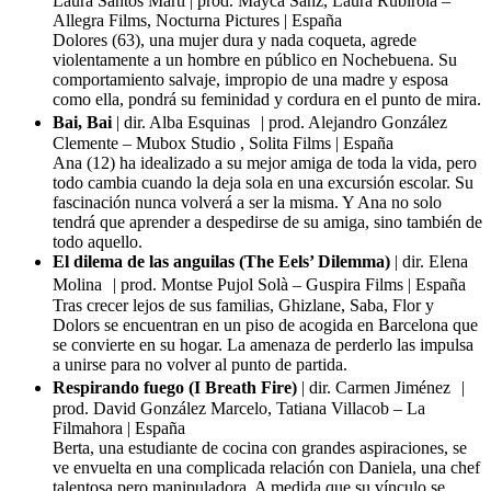
Laura Santos Martí | prod. Mayca Sanz, Laura Rubirola –
Allegra Films, Nocturna Pictures | España
Dolores (63), una mujer dura y nada coqueta, agrede
violentamente a un hombre en público en Nochebuena. Su
comportamiento salvaje, impropio de una madre y esposa
como ella, pondrá su feminidad y cordura en el punto de mira.
Bai, Bai
| dir. Alba Esquinas | prod. Alejandro González
Clemente – Mubox Studio , Solita Films | España
Ana (12) ha idealizado a su mejor amiga de toda la vida, pero
todo cambia cuando la deja sola en una excursión escolar. Su
fascinación nunca volverá a ser la misma. Y Ana no solo
tendrá que aprender a despedirse de su amiga, sino también de
todo aquello.
El dilema de las anguilas (The Eels’ Dilemma)
| dir. Elena
Molina | prod. Montse Pujol Solà – Guspira Films | España
Tras crecer lejos de sus familias, Ghizlane, Saba, Flor y
Dolors se encuentran en un piso de acogida en Barcelona que
se convierte en su hogar. La amenaza de perderlo las impulsa
a unirse para no volver al punto de partida.
Respirando fuego (I Breath Fire)
| dir. Carmen Jiménez |
prod. David González Marcelo, Tatiana Villacob – La
Filmahora | España
Berta, una estudiante de cocina con grandes aspiraciones, se
ve envuelta en una complicada relación con Daniela, una chef
talentosa pero manipuladora. A medida que su vínculo se