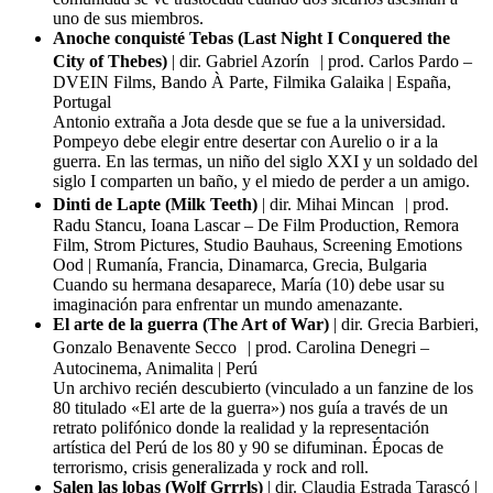
uno de sus miembros.
Anoche conquisté Tebas (Last Night I Conquered the
City of Thebes)
| dir. Gabriel Azorín | prod. Carlos Pardo –
DVEIN Films, Bando À Parte, Filmika Galaika | España,
Portugal
Antonio extraña a Jota desde que se fue a la universidad.
Pompeyo debe elegir entre desertar con Aurelio o ir a la
guerra. En las termas, un niño del siglo XXI y un soldado del
siglo I comparten un baño, y el miedo de perder a un amigo.
Dinti de Lapte (Milk Teeth)
| dir. Mihai Mincan | prod.
Radu Stancu, Ioana Lascar – De Film Production, Remora
Film, Strom Pictures, Studio Bauhaus, Screening Emotions
Ood | Rumanía, Francia, Dinamarca, Grecia, Bulgaria
Cuando su hermana desaparece, María (10) debe usar su
imaginación para enfrentar un mundo amenazante.
El arte de la guerra (The Art of War)
| dir. Grecia Barbieri,
Gonzalo Benavente Secco | prod. Carolina Denegri –
Autocinema, Animalita | Perú
Un archivo recién descubierto (vinculado a un fanzine de los
80 titulado «El arte de la guerra») nos guía a través de un
retrato polifónico donde la realidad y la representación
artística del Perú de los 80 y 90 se difuminan. Épocas de
terrorismo, crisis generalizada y rock and roll.
Salen las lobas (Wolf Grrrls)
| dir. Claudia Estrada Tarascó |