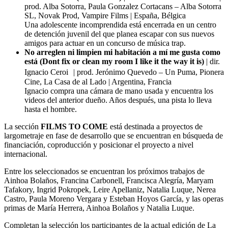
prod. Alba Sotorra, Paula Gonzalez Cortacans – Alba Sotorra
SL, Novak Prod, Vampire Films | España, Bélgica
Una adolescente incomprendida está encerrada en un centro
de detención juvenil del que planea escapar con sus nuevos
amigos para actuar en un concurso de música trap.
No arreglen ni limpien mi habitación a mí me gusta como
está (Dont fix or clean my room I like it the way it is)
| dir.
Ignacio Ceroi | prod. Jerónimo Quevedo – Un Puma, Pionera
Cine, La Casa de al Lado | Argentina, Francia
Ignacio compra una cámara de mano usada y encuentra los
videos del anterior dueño. Años después, una pista lo lleva
hasta el hombre.
La sección
FILMS TO COME
está destinada a proyectos de
largometraje en fase de desarrollo que se encuentran en búsqueda de
financiación, coproducción y posicionar el proyecto a nivel
internacional.
Entre los seleccionados se encuentran los próximos trabajos de
Ainhoa Bolaños, Francina Carbonell, Francisca Alegría, Maryam
Tafakory, Ingrid Pokropek, Leire Apellaniz, Natalia Luque, Nerea
Castro, Paula Moreno Vergara y Esteban Hoyos García, y las operas
primas de María Herrera, Ainhoa Bolaños y Natalia Luque.
Completan la selección los participantes de la actual edición de La