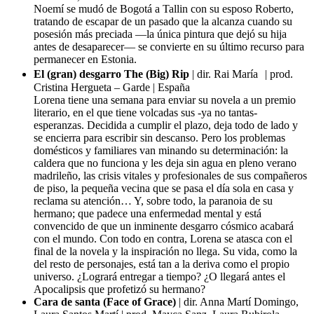
Noemí se mudó de Bogotá a Tallin con su esposo Roberto,
tratando de escapar de un pasado que la alcanza cuando su
posesión más preciada —la única pintura que dejó su hija
antes de desaparecer— se convierte en su último recurso para
permanecer en Estonia.
El (gran) desgarro The (Big) Rip
| dir. Rai María | prod.
Cristina Hergueta – Garde | España
Lorena tiene una semana para enviar su novela a un premio
literario, en el que tiene volcadas sus -ya no tantas-
esperanzas. Decidida a cumplir el plazo, deja todo de lado y
se encierra para escribir sin descanso. Pero los problemas
domésticos y familiares van minando su determinación: la
caldera que no funciona y les deja sin agua en pleno verano
madrileño, las crisis vitales y profesionales de sus compañeros
de piso, la pequeña vecina que se pasa el día sola en casa y
reclama su atención… Y, sobre todo, la paranoia de su
hermano; que padece una enfermedad mental y está
convencido de que un inminente desgarro cósmico acabará
con el mundo. Con todo en contra, Lorena se atasca con el
final de la novela y la inspiración no llega. Su vida, como la
del resto de personajes, está tan a la deriva como el propio
universo. ¿Logrará entregar a tiempo? ¿O llegará antes el
Apocalipsis que profetizó su hermano?
Cara de santa (Face of Grace)
| dir. Anna Martí Domingo,