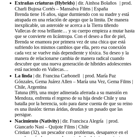
Extrañas criaturas (Hybrids)
| dir. Ainhoa Bolaños | prod.
Charli Bujosa Cortés – Mansalva Films | España
Brenda tiene 16 años, sigue durmiendo con su madre y está
atrapada en una relación de apego que la limita. De manera
inexplicable, un asteroide se acerca a la Tierra tiñendo
Vallecas de rosa brillante… y su cuerpo empieza a mutar hasta
que se convierte en licántropa. Con el deseo a flor de piel,
Brenda se enamora por primera vez de una chica que está
sufriendo los mismos cambios que ella, pero esa conexión
cada vez se vuelve más dependiente y tóxica. Su deseo y la
manera de relacionarse cambia de manera radical cuando
descubre que una nueva generación de híbrides adolescentes
está naciendo en Vallecas…
La linda
| dir. Francina Carbonell | prod. María Paz
Gónzales, Gema Juárez Allen – María una Vez, Gema Films |
Chile, Argentina
Tatuna (89), una mujer adinerada aferrada a su mansión en
Mendoza, enfrenta el regreso de su hija desde Chile y una
batalla por la herencia, solo para darse cuenta de que su reino
es una ilusión: tierras áridas, deudas y un pasado que las
persigue.
Nacimiento (Nativity)
| dir. Francisca Alegría | prod.
Giancarlo Nasi – Quijote Films | Chile
Cristian (32), un pescador con problemas, desaparece en el