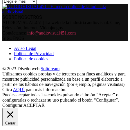
Archivos
SOBRE NOSOTROS
AUDIOVISUAL451 | La web de la industria audiovisual. Cine,
Televisión, Internet, Videojuegos...
Contáctanos:
info@audiovisual451.com
SÍGUENOS
Aviso Legal
Política de Privacidad
Política de cookies
© 2023 Diseño web
Softdream
Utilizamos cookies propias y de terceros para fines analíticos y para
mostrarte publicidad personalizada en base a un perfil elaborado a
partir de tus hábitos de navegación (por ejemplo, páginas visitadas).
Clica
AQUÍ
para más información.
Puedes aceptar todas las cookies pulsando el botón “Aceptar” o
configurarlas o rechazar su uso pulsando el botón “Configurar”.
Configurar
ACEPTAR
Cerrar