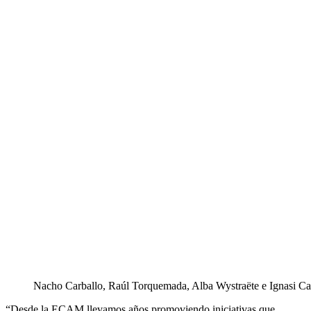
Nacho Carballo, Raúl Torquemada, Alba Wystraëte e Ignasi C
“Desde la ECAM llevamos años promoviendo iniciativas que