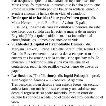
mar después de que una luz extraña lo deja inconsciente.
Meses después, regresa a un pueblo que lo daba por muerto.
Pronto se siente atraído por una bailarina solitaria, quien lo
ayuda a afrontar la herida de su vida: el abandono.
Desde que tú te has ido (Since you’ve been gone)
| dir.
María Herrera | prod. Emi Fort – Avalon | España
Luisa (64), una ama de casa sin estudios superiores, no sabe
qué hacer con su vida tras la reciente muerte de su madre
Eugenia (100), a quien cuidó de manera incondicional
entregándole los últimos diez años de su vida.
Sukhte-del (Hospital of Irremediable Desires)
| dir.
Maryam Tafakory | prod. Daniella Shreir | Irán, Reino Unido
Cuando Roya encuentra una cinta de casete que su madre
enterró tras los armarios de la cocina, sabe que hay más. Es
invierno. Un teléfono suena y una voz resuena en el
contestador, recorriendo pasillos vacíos llenos de trozos de
papel.
Las ilusiones (The Illusions)
| dir. Ingrid Pokropek | prod.
Juan Segundo Álamos – 36 caballos | Argentina
Tres personas piden deseos a una estrella fugaz: un escultor
anhela fama, un músico busca el amor y una adolescente
desea el regreso de su padre fallecido. Pero un error de
cálculo les concede a cada uno el deseo del otro, desatando el
caos.