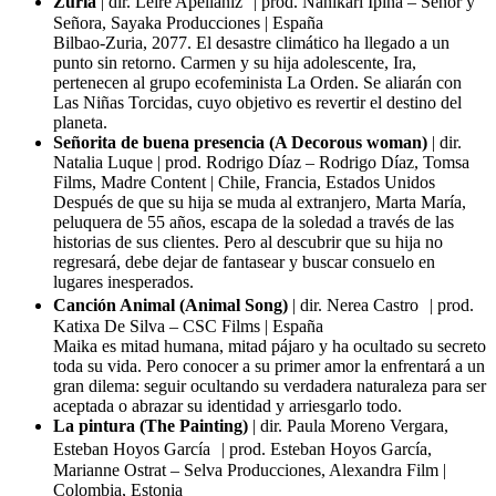
Zuria
| dir. Leire Apellaniz | prod. Nahikari Ipiña – Señor y
Señora, Sayaka Producciones | España
Bilbao-Zuria, 2077. El desastre climático ha llegado a un
punto sin retorno. Carmen y su hija adolescente, Ira,
pertenecen al grupo ecofeminista La Orden. Se aliarán con
Las Niñas Torcidas, cuyo objetivo es revertir el destino del
planeta.
Señorita de buena presencia (A Decorous woman)
| dir.
Natalia Luque | prod. Rodrigo Díaz – Rodrigo Díaz, Tomsa
Films, Madre Content | Chile, Francia, Estados Unidos
Después de que su hija se muda al extranjero, Marta María,
peluquera de 55 años, escapa de la soledad a través de las
historias de sus clientes. Pero al descubrir que su hija no
regresará, debe dejar de fantasear y buscar consuelo en
lugares inesperados.
Canción Animal (Animal Song)
| dir. Nerea Castro | prod.
Katixa De Silva – CSC Films | España
Maika es mitad humana, mitad pájaro y ha ocultado su secreto
toda su vida. Pero conocer a su primer amor la enfrentará a un
gran dilema: seguir ocultando su verdadera naturaleza para ser
aceptada o abrazar su identidad y arriesgarlo todo.
La pintura (The Painting)
| dir. Paula Moreno Vergara,
Esteban Hoyos García | prod. Esteban Hoyos García,
Marianne Ostrat – Selva Producciones, Alexandra Film |
Colombia, Estonia