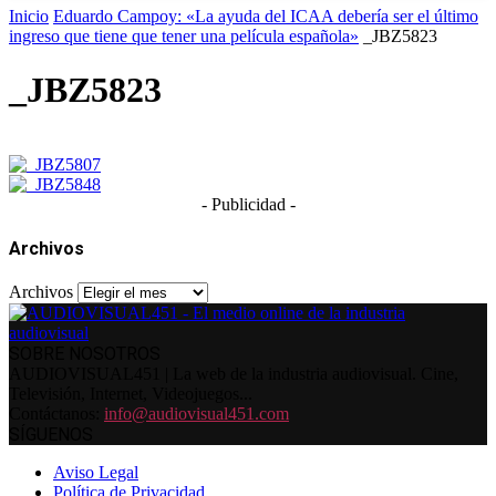
Inicio
Eduardo Campoy: «La ayuda del ICAA debería ser el último
ingreso que tiene que tener una película española»
_JBZ5823
_JBZ5823
- Publicidad -
Archivos
Archivos
SOBRE NOSOTROS
AUDIOVISUAL451 | La web de la industria audiovisual. Cine,
Televisión, Internet, Videojuegos...
Contáctanos:
info@audiovisual451.com
SÍGUENOS
Aviso Legal
Política de Privacidad