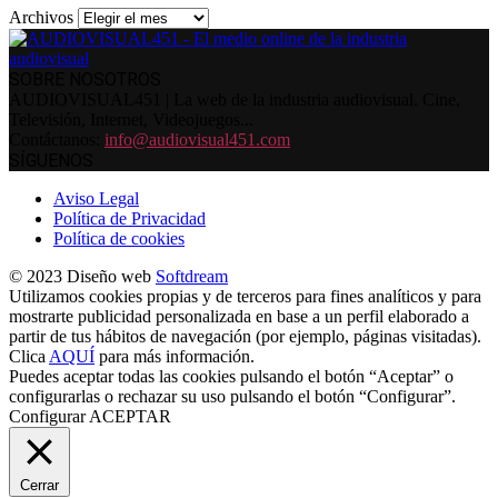
Archivos
SOBRE NOSOTROS
AUDIOVISUAL451 | La web de la industria audiovisual. Cine,
Televisión, Internet, Videojuegos...
Contáctanos:
info@audiovisual451.com
SÍGUENOS
Aviso Legal
Política de Privacidad
Política de cookies
© 2023 Diseño web
Softdream
Utilizamos cookies propias y de terceros para fines analíticos y para
mostrarte publicidad personalizada en base a un perfil elaborado a
partir de tus hábitos de navegación (por ejemplo, páginas visitadas).
Clica
AQUÍ
para más información.
Puedes aceptar todas las cookies pulsando el botón “Aceptar” o
configurarlas o rechazar su uso pulsando el botón “Configurar”.
Configurar
ACEPTAR
Cerrar