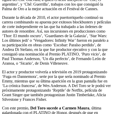
argentino’, y ‘Ché: Guerrilla’, trabajos con los que consiguió la
Palma de Oro a la mejor actuación en el Festival de Cannes.
Durante la década de 2010, el actor puertorriqueño continuó su
carrera combinando su apuesta por exitosos blockbusters y películas
de corte independiente en las que ha trabajado a las órdenes de
autores de renombre. Así, sus incursiones en producciones como
‘Thor: El mundo oscuro’, ‘Guardianes de la Galaxia’, ‘Star Wars:
Los últimos jedi’ o ‘Vengadores: Infinity War’ fueron en paralelo a
su participación en obras como ‘Escobar: Paraíso perdido’, de
Andrea Di Stefano, en la que fue productor ejecutivo y con la que
consiguió una nominación al Premio PLATINO, ‘Puro vicio’, de
Paul Thomas Anderson, ‘Un día perfecto’, de Fernando León de
Aranoa, o ‘Sicario’, de Denis Villeneuve.
El actor y productor volvería a televisión en 2019 protagonizando
‘Fuga en Dannemora’, serie por la que sería nominado al Premio
Emmy, mientras que su última aparición en la gran pantalla fue en
‘La crónica francesa’, de Wes Anderson. A Del Toro se le podrá ver
próximamente protagonizando ‘Reptile’ de Netflix, película de
Grant Singer que también protagonizan Justin Timberlake, Alicia
Silvestone y Frances Fisher.
Con este premio,
Del Toro sucede a Carmen Maura
, última
galardonada con el PLATINO de Honor, después de que en