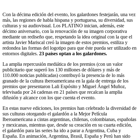
Con la décima edición del evento, los galardones festejarán, una vez
más, las regiones de habla hispana y portuguesa, su diversidad, sus
culturas y su audiovisual. Los PLATINO inician, además, este
décimo aniversario, con la renovación de su imagen corporativa
mediante un rediseño que, respetando la idea original con la que el
artista Javier Mariscal creó la imagen de estos premios, estiliza y
redondea las formas del logotipo para que éste pueda ser utilizado en
entornos digitales.
23 países optan a los galardones.
La amplia repercusión mediática de los premios (con un valor
publicitario que superó los 130 millones de dólares y más de
110.000 noticias publicadas) contribuyó la presencia de lo más
granado de la cultura iberoamericana en la gala de entrega de los
premios que presentaron Lali Espósito y Miguel Ángel Muñoz,
televisada por 24 cadenas en 21 países que recalcan la amplia
difusión y alcance con los que cuenta el evento.
En estas nueve ediciones, los premios han celebrado la diversidad de
sus culturas otorgando el galardón a la Mejor Película
Iberoamericana a cintas argentinas, chilenas, colombianas, españolas
y mexicanas, mientras que, desde su creación en su cuarta edición,
el galardón para las series ha ido a parar a Argentina, Cuba y
España. En animación, Argentina, Brasil, España y Perú han sido