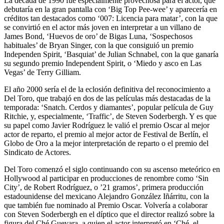
La década de 1990 fue especialmente provechosa para el actor, que
debutaría en la gran pantalla con ‘Big Top Pee-wee’ y aparecería en
créditos tan destacados como ‘007: Licencia para matar’, con la que
se convirtió en el actor más joven en interpretar a un villano de
James Bond, ‘Huevos de oro’ de Bigas Luna, ‘Sospechosos
habituales’ de Bryan Singer, con la que consiguió un premio
Independen Spirit, ‘Basquiat’ de Julian Schnabel, con la que ganaría
su segundo premio Independent Spirit, o ‘Miedo y asco en Las
Vegas’ de Terry Gilliam.
El año 2000 sería el de la eclosión definitiva del reconocimiento a
Del Toro, que trabajó en dos de las películas más destacadas de la
temporada: ‘Snatch. Cerdos y diamantes’, popular película de Guy
Ritchie, y, especialmente, ‘Traffic’, de Steven Soderbergh. Y es que
su papel como Javier Rodríguez le valió el premio Oscar al mejor
actor de reparto, el premio al mejor actor de Festival de Berlín, el
Globo de Oro a la mejor interpretación de reparto o el premio del
Sindicato de Actores.
Del Toro comenzó el siglo continuando con su ascenso meteórico en
Hollywood al participar en producciones de renombre como ‘Sin
City’, de Robert Rodríguez, o ’21 gramos’, primera producción
estadounidense del mexicano Alejandro González Iñárritu, con la
que también fue nominado al Premio Oscar. Volvería a colaborar
con Steven Soderbergh en el díptico que el director realizó sobre la
figura del Ché Guevara, a quien el actor interpretó en ‘Ché, el