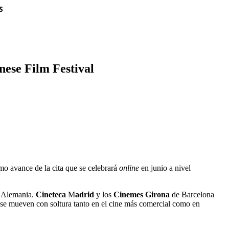
S
nese Film Festival
omo avance de la cita que se celebrará
online
en junio a nivel
y Alemania.
Cineteca
M
adrid
y los
Cinemes Girona
de Barcelona
ue se mueven con soltura tanto en el cine más comercial como en