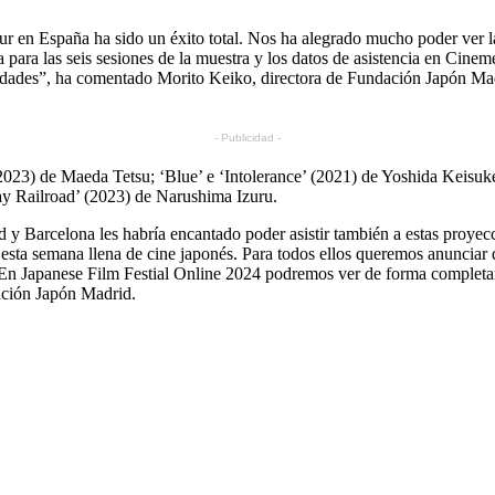
ur en España ha sido un éxito total. Nos ha alegrado mucho poder ver l
 para las seis sesiones de la muestra y los datos de asistencia en Cine
udades”, ha comentado Morito Keiko, directora de Fundación Japón Mad
- Publicidad -
(2023) de Maeda Tetsu; ‘Blue’ e ‘Intolerance’ (2021) de Yoshida Keisu
y Railroad’ (2023) de Narushima Izuru.
y Barcelona les habría encantado poder asistir también a estas proyecc
ta semana llena de cine japonés. Para todos ellos queremos anunciar qu
o. En Japanese Film Festial Online 2024 podremos ver de forma completame
dación Japón Madrid.