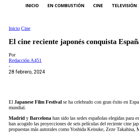
INICIO
EN COMBUSTIÓN
CINE
TELEVISIÓN
Inicio
Cine
El cine reciente japonés conquista Españ
Por
Redacción A451
-
28 febrero, 2024
El
Japanese Film Festival
se ha celebrado con gran éxito en Españ
mundial.
Madrid
y
Barcelona
han sido las sedes españolas elegidas para e
han acogido las proyecciones de seis películas del reciente cine ja
propuestas más autorales como Yoshida Keisuke, Zeze Takahisa, 