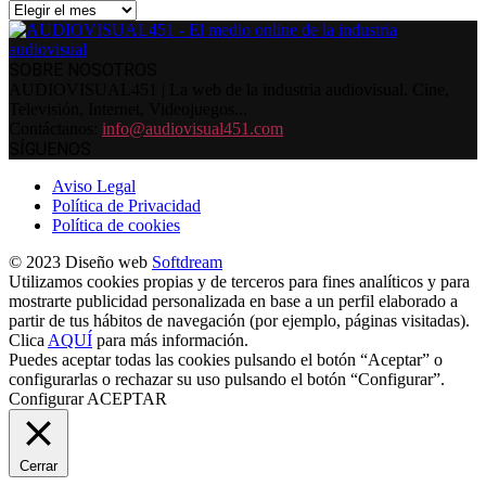
Archivos
SOBRE NOSOTROS
AUDIOVISUAL451 | La web de la industria audiovisual. Cine,
Televisión, Internet, Videojuegos...
Contáctanos:
info@audiovisual451.com
SÍGUENOS
Aviso Legal
Política de Privacidad
Política de cookies
© 2023 Diseño web
Softdream
Utilizamos cookies propias y de terceros para fines analíticos y para
mostrarte publicidad personalizada en base a un perfil elaborado a
partir de tus hábitos de navegación (por ejemplo, páginas visitadas).
Clica
AQUÍ
para más información.
Puedes aceptar todas las cookies pulsando el botón “Aceptar” o
configurarlas o rechazar su uso pulsando el botón “Configurar”.
Configurar
ACEPTAR
Cerrar