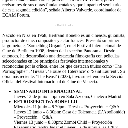
revisar tres de sus obras fundamentales y que imparta el seminario
de esta segunda edición”, señala Alberto Valverde, coordinador de
ECAM Forum.
- Publicidad -
Nacido en Niza en 1968, Bertrand Bonello es un cineasta, guionista,
productor de cine, compositor y actor francés. Presentó su primer
largometraje, ‘Something Organic’, en el Festival Internacional de
Cine de Berlín en 1998, dentro de la sección Panorama. Desde
entonces, ha desarrollado una destacada filmografía con películas
seleccionadas en los principales festivales internacionales y
reconocidas por la crítica, entre los que destacan títulos como ‘The
Pornographer’, ‘Tiresia’, ‘House of Tolerance’ o ‘Saint Laurent’. Su
obra más reciente, ‘The Beast’ (2023), tuvo su estreno en la Sección
Oficial del Festival Internacional de Cine de Venecia.
SEMINARIO INTERNACIONAL
Jueves 12 de junio – 5pm en Sala Azcona, Cineteca Madrid
RETROSPECTIVA BONELLO
Miércoles 11 junio – 8.30pm: Tiresia – Proyección + Q&A
Jueves 12 junio – 8.30pm: Casa de Tolerancia (L’Apollonide)
– Proyección + Q&A
Viernes 13 junio – 8.30pm: Zombi Child – Proyección
El seminario tendrá lugar el jueves 12 de junio a las 17h y