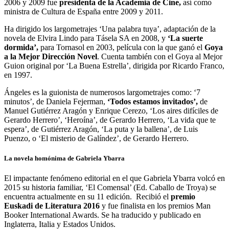
2006 y 2009 fue
presidenta de la Academia de Cine,
así como
ministra de Cultura de España entre 2009 y 2011.
Ha dirigido los largometrajes ‘Una palabra tuya’, adaptación de la
novela de Elvira Lindo para Tásela SA en 2008, y
‘La suerte
dormida’,
para Tornasol en 2003, película con la que ganó el
Goya
a la Mejor Dirección Novel
. Cuenta también con el Goya al Mejor
Guion original por ‘La Buena Estrella’, dirigida por Ricardo Franco,
en 1997.
Ángeles es la guionista de numerosos largometrajes como: ‘7
minutos’, de Daniela Fejerman,
‘Todos estamos invitados’,
de
Manuel Gutiérrez Aragón y Enrique Cerezo, ‘Los aires difíciles de
Gerardo Herrero’, ‘Heroína’, de Gerardo Herrero, ‘La vida que te
espera’, de Gutiérrez Aragón, ‘La puta y la ballena’, de Luis
Puenzo, o ‘El misterio de Galíndez’, de Gerardo Herrero.
La novela homónima de Gabriela Ybarra
El impactante fenómeno editorial en el que Gabriela Ybarra volcó en
2015 su historia familiar, ‘El Comensal’ (Ed. Caballo de Troya) se
encuentra actualmente en su 11 edición. Recibió el
premio
Euskadi de Literatura 2016
y fue finalista en los premios Man
Booker International Awards. Se ha traducido y publicado en
Inglaterra, Italia y Estados Unidos.