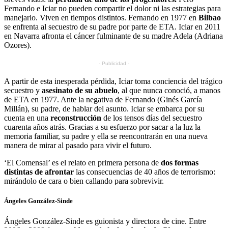
Fernando e Iciar no pueden compartir el dolor ni las estrategias para
manejarlo. Viven en tiempos distintos. Fernando en 1977 en
Bilbao
se enfrenta al secuestro de su padre por parte de ETA. Iciar en 2011
en Navarra afronta el cáncer fulminante de su madre Adela (Adriana
Ozores).
- Publicidad -
A partir de esta inesperada pérdida, Iciar toma conciencia del trágico
secuestro y
asesinato de su abuelo
, al que nunca conoció, a manos
de ETA en 1977. Ante la negativa de Fernando (Ginés García
Millán), su padre, de hablar del asunto. Iciar se embarca por su
cuenta en una
reconstrucción
de los tensos días del secuestro
cuarenta años atrás. Gracias a su esfuerzo por sacar a la luz la
memoria familiar, su padre y ella se reencontrarán en una nueva
manera de mirar al pasado para vivir el futuro.
‘El Comensal’ es el relato en primera persona de
dos formas
distintas de afrontar
las consecuencias de 40 años de terrorismo:
mirándolo de cara o bien callando para sobrevivir.
Ángeles González-Sinde
Ángeles González-Sinde es guionista y directora de cine. Entre