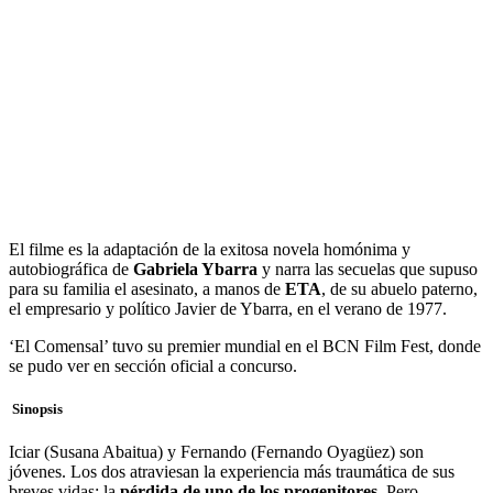
El filme es la adaptación de la exitosa novela homónima y
autobiográfica de
Gabriela Ybarra
y narra las secuelas que supuso
para su familia el asesinato, a manos de
ETA
, de su abuelo paterno,
el empresario y político Javier de Ybarra, en el verano de 1977.
‘El Comensal’ tuvo su premier mundial en el BCN Film Fest, donde
se pudo ver en sección oficial a concurso.
Sinopsis
Iciar (Susana Abaitua) y Fernando (Fernando Oyagüez) son
jóvenes. Los dos atraviesan la experiencia más traumática de sus
breves vidas: la
pérdida de uno de los progenitores.
Pero