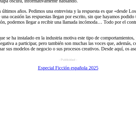
etapa oscura, informativamente hablando.
s últimos años. Pedimos una entrevista y la respuesta es que «desde L
de una ocasión las respuestas llegan por escrito, sin que hayamos podido
ción, podemos llegar a recibir una llamada incómoda… Todo por el contr
ue se ha instalado en la industria motiva este tipo de comportamientos
negativa a participar, pero también son muchas las voces que, además, c
nar sus modelos de negocio o sus procesos creativos. Desde aquí, os as
- Publicidad -
Especial Ficción española 2025