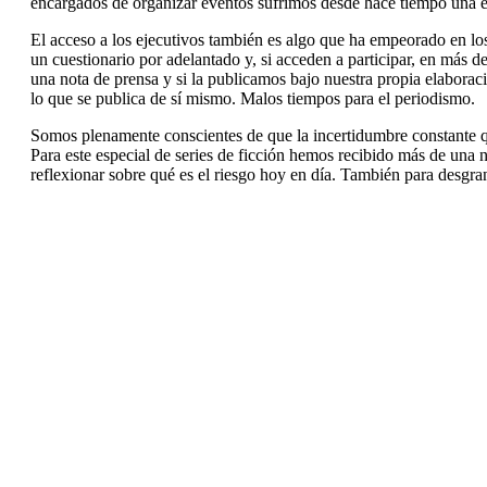
encargados de organizar eventos sufrimos desde hace tiempo una 
El acceso a los ejecutivos también es algo que ha empeorado en lo
un cuestionario por adelantado y, si acceden a participar, en más 
una nota de prensa y si la publicamos bajo nuestra propia elabora
lo que se publica de sí mismo. Malos tiempos para el periodismo.
Somos plenamente conscientes de que la incertidumbre constante q
Para este especial de series de ficción hemos recibido más de una 
reflexionar sobre qué es el riesgo hoy en día. También para desgra