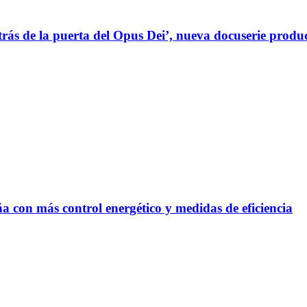
rás de la puerta del Opus Dei’, nueva docuserie prod
a con más control energético y medidas de eficiencia