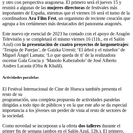
y otro con perspectiva aragonesa. El primero será el jueves 15 y
reunirá a algunas de las
mujeres directoras
de festivales más
importantes de España, mientras que el viernes 16 será el turno de la
coordinadora
Ara Film Fest
, un organismo de reciente creación que
agrupa a los certámenes más destacados del panorama aragonés.
Este nuevo eje esencial de 2023 ha contado con el apoyo de Aragón
Televisión y se completará el mismo viernes 16 (11h., en el Salón
Azul) con
la presentación de cuatro proyectos de largometrajes
:
‘Terapia de Parejas’, de Gaizka Urresti; ‘El árbol y el ruiseñor’ de
Miguel Ángel Lamata; ‘Lo que queda de ti’ de la realizadora
oscense Gala Gracia y ‘Manolo Kabezabolo’ de José Alberto
Andres Lacasta (Ofra & Khalil).
Actividades paralelas
El Festival Internacional de Cine de
Huesca
también presenta el
resto de su
programación, una completa propuesta de actividades paralelas
dirigidas a todo tipo de públicos y en la que este año se da especial
importancia a los jóvenes sin perder de vista al resto de sectores de
la sociedad.
Como novedad se incorporan a la oferta
dos talleres
durante el
primer fin de semana (ambos en el Salón Azul, 12h.). El primero,