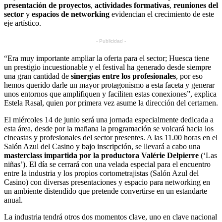
presentación de proyectos
,
actividades formativas
,
reuniones del
sector
y
espacios de networking
evidencian el crecimiento de este
eje artístico.
- Publicidad -
“Era muy importante ampliar la oferta para el sector;
Huesca
tiene
un prestigio incuestionable y el festival ha generado desde siempre
una gran cantidad de
sinergias entre los profesionales
, por eso
hemos querido darle un mayor protagonismo a esta faceta y generar
unos entornos que amplifiquen y faciliten estas conexiones”, explica
Estela Rasal, quien por primera vez asume la dirección del certamen.
El miércoles 14 de junio será una jornada especialmente dedicada a
esta área, desde por la mañana la programación se volcará hacia los
cineastas y profesionales del sector presentes. A las 11.00 horas en el
Salón Azul del Casino y bajo inscripción, se llevará a cabo una
masterclass impartida por la productora Valérie Delpierre
(‘Las
niñas’). El día se cerrará con una velada especial para el encuentro
entre la industria y los propios cortometrajistas (Salón Azul del
Casino) con diversas presentaciones y espacio para networking en
un ambiente distendido que pretende convertirse en un estandarte
anual.
La industria tendrá otros dos momentos clave, uno en clave nacional