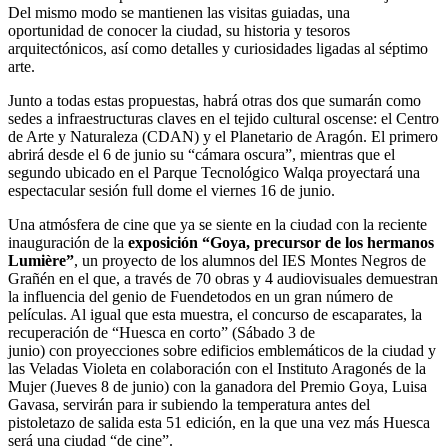
Del mismo modo se mantienen las visitas guiadas, una
oportunidad de conocer la ciudad, su historia y tesoros
arquitectónicos, así como detalles y curiosidades ligadas al séptimo
arte.
Junto a todas estas propuestas, habrá otras dos que sumarán como
sedes a infraestructuras claves en el tejido cultural oscense: el Centro
de Arte y Naturaleza (CDAN) y el Planetario de Aragón. El primero
abrirá desde el 6 de junio su “cámara oscura”, mientras que el
segundo ubicado en el Parque Tecnológico Walqa proyectará una
espectacular sesión full dome el viernes 16 de junio.
Una atmósfera de cine que ya se siente en la ciudad con la reciente
inauguración de la
exposición “Goya, precursor de los hermanos
Lumière”
, un proyecto de los alumnos del IES Montes Negros de
Grañén en el que, a través de 70 obras y 4 audiovisuales demuestran
la influencia del genio de Fuendetodos en un gran número de
películas. Al igual que esta muestra, el concurso de escaparates, la
recuperación de “
Huesca
en corto” (Sábado 3 de
junio) con proyecciones sobre edificios emblemáticos de la ciudad y
las Veladas Violeta en colaboración con el Instituto Aragonés de la
Mujer (Jueves 8 de junio) con la ganadora del Premio Goya, Luisa
Gavasa, servirán para ir subiendo la temperatura antes del
pistoletazo de salida esta 51 edición, en la que una vez más
Huesca
será una ciudad “de cine”.