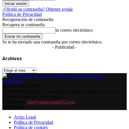
¿Olvidó su contraseña? Obtener ayuda
Política de Privacidad
Recuperación de contraseña
Recupera tu contraseña
tu correo electrónico
Se te ha enviado una contraseña por correo electrónico.
- Publicidad -
Archivos
Archivos
SOBRE NOSOTROS
AUDIOVISUAL451 | La web de la industria audiovisual. Cine,
Televisión, Internet, Videojuegos...
Contáctanos:
info@audiovisual451.com
SÍGUENOS
Aviso Legal
Política de Privacidad
Política de cookies