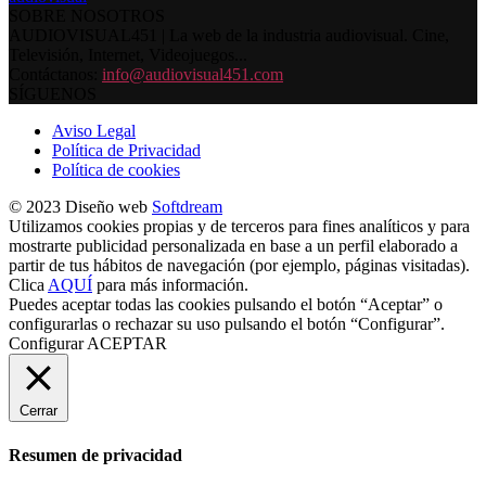
SOBRE NOSOTROS
AUDIOVISUAL451 | La web de la industria audiovisual. Cine,
Televisión, Internet, Videojuegos...
Contáctanos:
info@audiovisual451.com
SÍGUENOS
Aviso Legal
Política de Privacidad
Política de cookies
© 2023 Diseño web
Softdream
Utilizamos cookies propias y de terceros para fines analíticos y para
mostrarte publicidad personalizada en base a un perfil elaborado a
partir de tus hábitos de navegación (por ejemplo, páginas visitadas).
Clica
AQUÍ
para más información.
Puedes aceptar todas las cookies pulsando el botón “Aceptar” o
configurarlas o rechazar su uso pulsando el botón “Configurar”.
Configurar
ACEPTAR
Cerrar
Resumen de privacidad