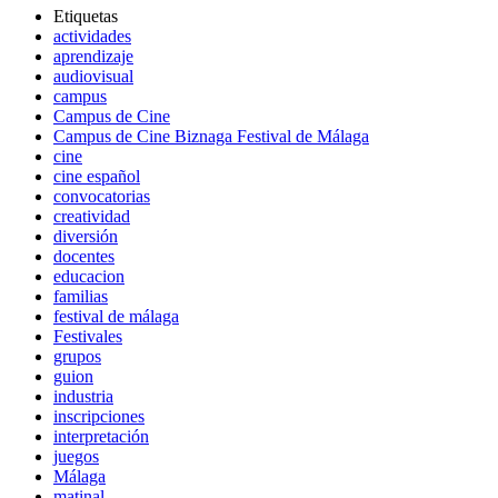
Etiquetas
actividades
aprendizaje
audiovisual
campus
Campus de Cine
Campus de Cine Biznaga Festival de Málaga
cine
cine español
convocatorias
creatividad
diversión
docentes
educacion
familias
festival de málaga
Festivales
grupos
guion
industria
inscripciones
interpretación
juegos
Málaga
matinal