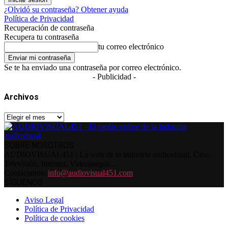
¿Olvidó su contraseña? Obtener ayuda
Política de Privacidad
Recuperación de contraseña
Recupera tu contraseña
tu correo electrónico
Se te ha enviado una contraseña por correo electrónico.
- Publicidad -
Archivos
Archivos
SOBRE NOSOTROS
AUDIOVISUAL451 | La web de la industria audiovisual. Cine,
Televisión, Internet, Videojuegos...
Contáctanos:
info@audiovisual451.com
SÍGUENOS
Aviso Legal
Política de Privacidad
Política de cookies