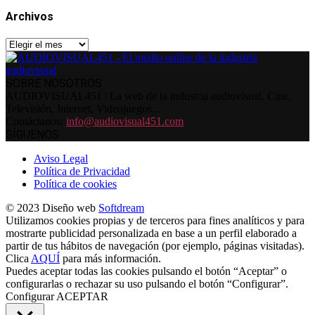
Archivos
Archivos
SOBRE NOSOTROS
AUDIOVISUAL451 | La web de la industria audiovisual. Cine,
Televisión, Internet, Videojuegos...
Contáctanos:
info@audiovisual451.com
SÍGUENOS
Aviso Legal
Política de Privacidad
Política de cookies
© 2023 Diseño web
Softdream
Utilizamos cookies propias y de terceros para fines analíticos y para
mostrarte publicidad personalizada en base a un perfil elaborado a
partir de tus hábitos de navegación (por ejemplo, páginas visitadas).
Clica
AQUÍ
para más información.
Puedes aceptar todas las cookies pulsando el botón “Aceptar” o
configurarlas o rechazar su uso pulsando el botón “Configurar”.
Configurar
ACEPTAR