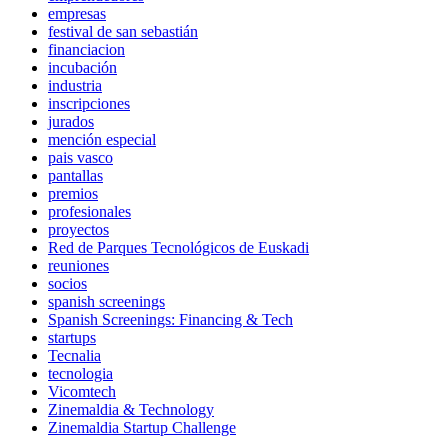
empresas
festival de san sebastián
financiacion
incubación
industria
inscripciones
jurados
mención especial
pais vasco
pantallas
premios
profesionales
proyectos
Red de Parques Tecnológicos de Euskadi
reuniones
socios
spanish screenings
Spanish Screenings: Financing & Tech
startups
Tecnalia
tecnologia
Vicomtech
Zinemaldia & Technology
Zinemaldia Startup Challenge