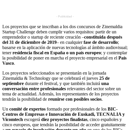
- Publicidad -
Los proyectos que se inscriban a los dos concursos de Zinemaldia
Startup Challenge deben cumplir varios requisitos: partir de un
emprendedor o startup de reciente creación –
constituida después
del 31 de diciembre de 2019
– en cualquier
fase de desarrollo
;
basarse en la aplicación de nuevas tecnologías al ámbito audiovisual;
tener
residencia fiscal en España o un país europeo
; y contemplar
la posibilidad de poner en marcha el proyecto empresarial en el
País
Vasco
.
Los proyectos seleccionados se presentarán en la jornada
Zinemaldia & Technology que se celebrará el jueves
25 de
septiembre
durante el festival, y que también incluirá
una
conversación entre profesionales
relevantes del sector sobre un
tema de actualidad. Además, los representantes de los proyectos
tendrán la posibilidad de
reunirse con posibles socios
.
Un
comité de expertos
formado por profesionales de los
BIC-
Centros de Empresas e Innovación de Euskadi, TECNALIA y
Vicomtech
escogerá
diez proyectos finalistas
, cinco españoles y
cinco europeos, que tendrán la posibilidad de acceder gratuitamente
a
un espacio de incubación durante un año
en uno de los BICs