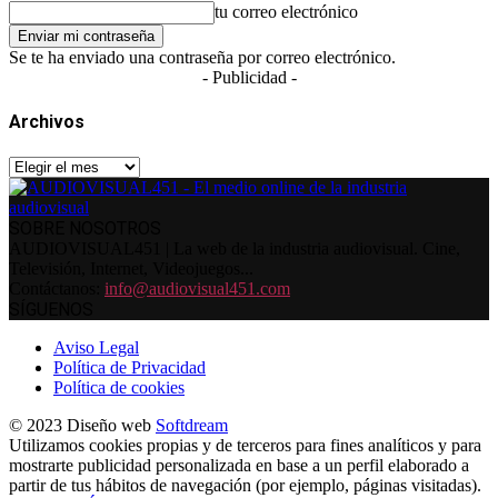
tu correo electrónico
Se te ha enviado una contraseña por correo electrónico.
- Publicidad -
Archivos
Archivos
SOBRE NOSOTROS
AUDIOVISUAL451 | La web de la industria audiovisual. Cine,
Televisión, Internet, Videojuegos...
Contáctanos:
info@audiovisual451.com
SÍGUENOS
Aviso Legal
Política de Privacidad
Política de cookies
© 2023 Diseño web
Softdream
Utilizamos cookies propias y de terceros para fines analíticos y para
mostrarte publicidad personalizada en base a un perfil elaborado a
partir de tus hábitos de navegación (por ejemplo, páginas visitadas).