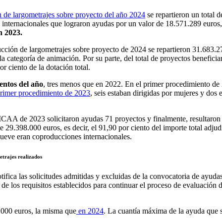
n de largometrajes sobre proyecto del año 2024
se repartieron un total 
internacionales que lograron ayudas por un valor de 18.571.289 euros, 
n 2023.
cción de largometrajes sobre proyecto de 2024 se repartieron 31.683.2
la categoría de animación. Por su parte, del total de proyectos beneficia
r ciento de la dotación total.
entos del año
, tres menos que en 2022. En el primer procedimiento de 2
primer procedimiento de 2023
, seis estaban dirigidas por mujeres y dos 
ICAA de 2023 solicitaron ayudas 71 proyectos y finalmente, resultaron b
 29.398.000 euros, es decir, el 91,90 por ciento del importe total adjud
nueve eran coproducciones internacionales.
etrajes realizados
tifica las solicitudes admitidas y excluidas de la convocatoria de ayuda
e los requisitos establecidos para continuar el proceso de evaluación d
0.000 euros, la misma que
en 2024
. La cuantía máxima de la ayuda que s