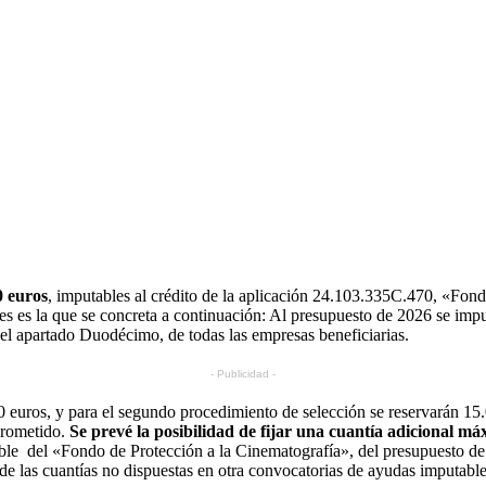
0 euros
, imputables al crédito de la aplicación 24.103.335C.470, «Fond
es es la que se concreta a continuación: Al presupuesto de 2026 se im
 el apartado Duodécimo, de todas las empresas beneficiarias.
- Publicidad -
0 euros, y para el segundo procedimiento de selección se reservarán 15
prometido.
Se prevé la posibilidad de fijar una cuantía adicional m
ible del «Fondo de Protección a la Cinematografía», del presupuesto d
á de las cuantías no dispuestas en otra convocatorias de ayudas imputab