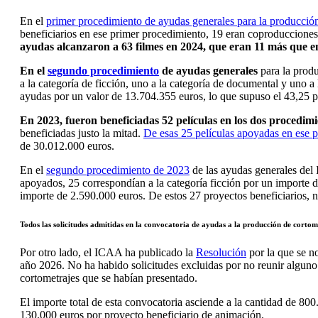
En el
primer procedimiento de ayudas generales para la producció
beneficiarios en ese primer procedimiento, 19 eran coproducciones 
ayudas alcanzaron a 63 filmes en 2024, que eran 11 más que e
En el
segundo procedimiento
de ayudas generales
para la produ
a la categoría de ficción, uno a la categoría de documental y uno a 
ayudas por un valor de 13.704.355 euros, lo que supuso el 43,25 po
En 2023, fueron beneficiadas 52 películas en los dos procedimi
beneficiadas justo la mitad.
De esas 25 películas apoyadas en ese 
de 30.012.000 euros.
En el
segundo procedimiento de 2023
de las ayudas generales del 
apoyados, 25 correspondían a la categoría ficción por un importe de
importe de 2.590.000 euros. De estos 27 proyectos beneficiarios, 
Todos las solicitudes admitidas en la convocatoria de ayudas a la producción de cortom
Por otro lado, el ICAA ha publicado la
Resolución
por la que se no
año 2026. No ha habido solicitudes excluidas por no reunir alguno d
cortometrajes que se habían presentado.
El importe total de esta convocatoria asciende a la cantidad de 80
130.000 euros por proyecto beneficiario de animación.