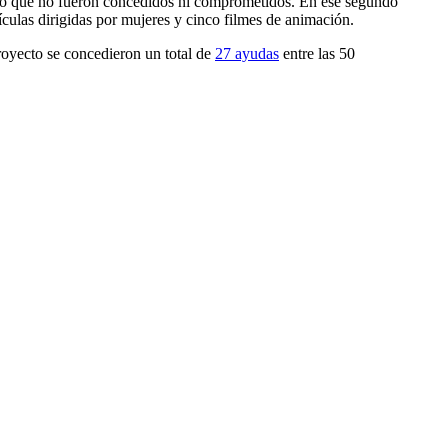
nto que no fueron concedidos ni comprometidos. En ese segundo
lículas dirigidas por mujeres y cinco filmes de animación.
royecto se concedieron un total de
27 ayudas
entre las 50