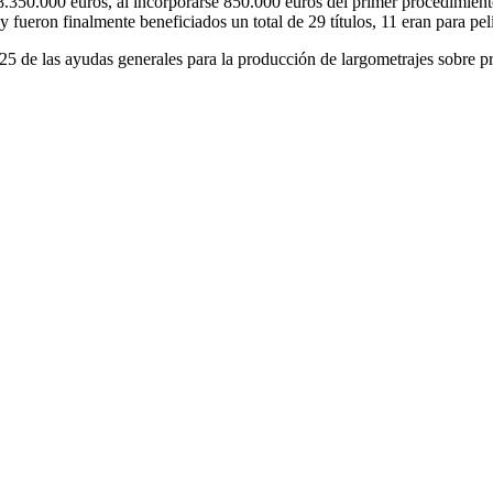
8.350.000 euros, al incorporarse 850.000 euros del primer procedimie
y fueron finalmente beneficiados un total de 29 títulos, 11 eran para pe
5 de las ayudas generales para la producción de largometrajes sobre p