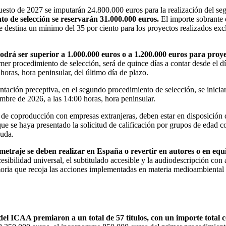
esto de 2027 se imputarán 24.800.000 euros para la realización del se
to de selección se reservarán 31.000.000 euros.
El importe sobrante 
e destina un mínimo del 35 por ciento para los proyectos realizados exc
odrá ser superior a 1.000.000 euros o a 1.200.000 euros para proy
r procedimiento de selección, será de quince días a contar desde el día
horas, hora peninsular, del último día de plazo.
ción preceptiva, en el segundo procedimiento de selección, se iniciará 
embre de 2026, a las 14:00 horas, hora peninsular.
 de coproducción con empresas extranjeras, deben estar en disposición d
ue se haya presentado la solicitud de calificación por grupos de edad co
yuda.
metraje se deben realizar en España o revertir en autores o en equip
ibilidad universal, el subtitulado accesible y la audiodescripción con 
moria que recoja las acciones implementadas en materia medioambiental 
del ICAA premiaron a un total de 57 títulos, con un importe total 