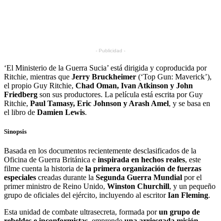
- Publicidad -
‘El Ministerio de la Guerra Sucia’ está dirigida y coproducida por
Ritchie, mientras que
Jerry Bruckheimer
(‘Top Gun: Maverick’),
el propio Guy Ritchie,
Chad Oman, Ivan Atkinson y John
Friedberg
son sus productores. La película está escrita por Guy
Ritchie,
Paul Tamasy, Eric Johnson y Arash Amel
, y se basa en
el libro de
Damien Lewis
.
Sinopsis
Basada en los documentos recientemente desclasificados de la
Oficina de Guerra Británica e
inspirada en hechos reales
, este
filme cuenta la historia de
la primera organización de fuerzas
especiales
creadas durante la
Segunda Guerra Mundial
por el
primer ministro de Reino Unido,
Winston Churchill
, y un pequeño
grupo de oficiales del ejército, incluyendo al escritor
Ian Fleming
.
Esta unidad de combate ultrasecreta, formada por
un grupo de
rebeldes e inconformistas
, emprende
una arriesgada misión