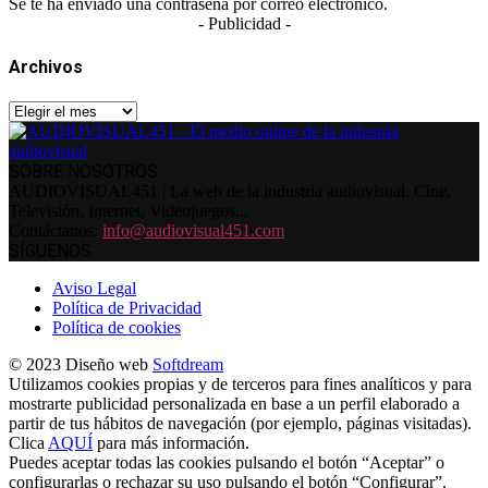
Se te ha enviado una contraseña por correo electrónico.
- Publicidad -
Archivos
Archivos
SOBRE NOSOTROS
AUDIOVISUAL451 | La web de la industria audiovisual. Cine,
Televisión, Internet, Videojuegos...
Contáctanos:
info@audiovisual451.com
SÍGUENOS
Aviso Legal
Política de Privacidad
Política de cookies
© 2023 Diseño web
Softdream
Utilizamos cookies propias y de terceros para fines analíticos y para
mostrarte publicidad personalizada en base a un perfil elaborado a
partir de tus hábitos de navegación (por ejemplo, páginas visitadas).
Clica
AQUÍ
para más información.
Puedes aceptar todas las cookies pulsando el botón “Aceptar” o
configurarlas o rechazar su uso pulsando el botón “Configurar”.