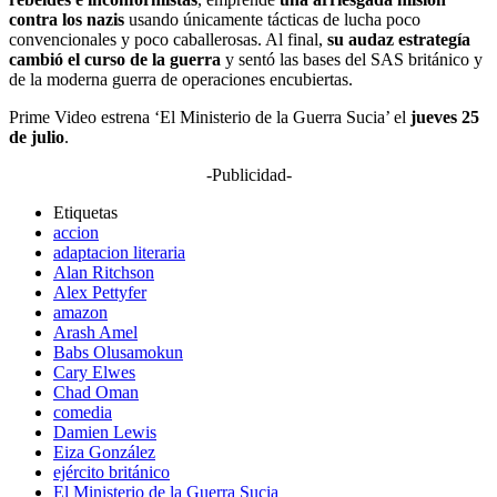
contra los nazis
usando únicamente tácticas de lucha poco
convencionales y poco caballerosas. Al final,
su audaz estrategía
cambió el curso de la guerra
y sentó las bases del SAS británico y
de la moderna guerra de operaciones encubiertas.
Prime Video estrena ‘El Ministerio de la Guerra Sucia’ el
jueves 25
de julio
.
-Publicidad-
Etiquetas
accion
adaptacion literaria
Alan Ritchson
Alex Pettyfer
amazon
Arash Amel
Babs Olusamokun
Cary Elwes
Chad Oman
comedia
Damien Lewis
Eiza González
ejército británico
El Ministerio de la Guerra Sucia