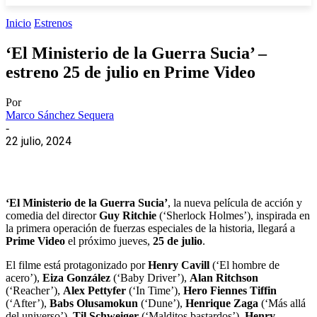
Inicio
Estrenos
‘El Ministerio de la Guerra Sucia’ –
estreno 25 de julio en Prime Video
Por
Marco Sánchez Sequera
-
22 julio, 2024
‘El Ministerio de la Guerra Sucia’
, la nueva película de acción y
comedia del director
Guy Ritchie
(‘Sherlock Holmes’), inspirada en
la primera operación de fuerzas especiales de la historia, llegará a
Prime Video
el próximo jueves,
25 de julio
.
El filme está protagonizado por
Henry Cavill
(‘El hombre de
acero’),
Eiza González
(‘Baby Driver’),
Alan Ritchson
(‘Reacher’),
Alex Pettyfer
(‘In Time’),
Hero Fiennes Tiffin
(‘After’),
Babs Olusamokun
(‘Dune’),
Henrique Zaga
(‘Más allá
del universo’),
Til Schweiger
(‘Malditos bastardos’),
Henry