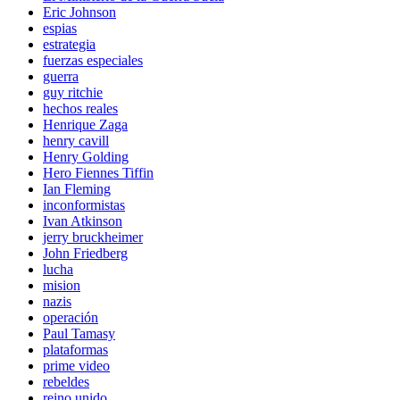
Eric Johnson
espias
estrategia
fuerzas especiales
guerra
guy ritchie
hechos reales
Henrique Zaga
henry cavill
Henry Golding
Hero Fiennes Tiffin
Ian Fleming
inconformistas
Ivan Atkinson
jerry bruckheimer
John Friedberg
lucha
mision
nazis
operación
Paul Tamasy
plataformas
prime video
rebeldes
reino unido