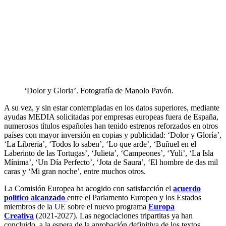
‘Dolor y Gloria’. Fotografía de Manolo Pavón.
A su vez, y sin estar contempladas en los datos superiores, mediante
ayudas MEDIA solicitadas por empresas europeas fuera de España,
numerosos títulos españoles han tenido estrenos reforzados en otros
países con mayor inversión en copias y publicidad: ‘Dolor y Gloría’,
‘La Librería’, ‘Todos lo saben’, ‘Lo que arde’, ‘Buñuel en el
Laberinto de las Tortugas’, ‘Julieta’, ‘Campeones’, ‘Yuli’, ‘La Isla
Mínima’, ‘Un Día Perfecto’, ‘Jota de Saura’, ‘El hombre de das mil
caras y ‘Mi gran noche’, entre muchos otros.
La Comisión Europea ha acogido con satisfacción el
acuerdo
político alcanzado
entre el Parlamento Europeo y los Estados
miembros de la UE sobre el nuevo programa
Europa
Creativa
(2021-2027). Las negociaciones tripartitas ya han
concluido, a la espera de la aprobación definitiva de los textos