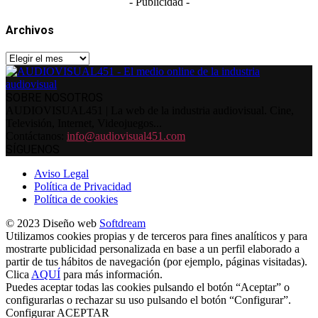
- Publicidad -
Archivos
Archivos
SOBRE NOSOTROS
AUDIOVISUAL451 | La web de la industria audiovisual. Cine,
Televisión, Internet, Videojuegos...
Contáctanos:
info@audiovisual451.com
SÍGUENOS
Aviso Legal
Política de Privacidad
Política de cookies
© 2023 Diseño web
Softdream
Utilizamos cookies propias y de terceros para fines analíticos y para
mostrarte publicidad personalizada en base a un perfil elaborado a
partir de tus hábitos de navegación (por ejemplo, páginas visitadas).
Clica
AQUÍ
para más información.
Puedes aceptar todas las cookies pulsando el botón “Aceptar” o
configurarlas o rechazar su uso pulsando el botón “Configurar”.
Configurar
ACEPTAR