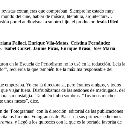
as revistas extranjeras que compraban. Siempre he estado muy
l mundo del cine, hablar de música, literatura, arquitectura…
asión por el audiovisual a su otro hijo, el productor
Jesús Ulled
.
riana Fallaci
,
Enrique Vila-Matas
,
Cristina Fernández
e
,
Isabel Coixet
,
Jaume Picas
,
Enrique Brasó
,
José María
aron en la Escuela de Periodismo no lo usé en la redacción. Leía la
do’”, recuerda la que también fue la máxima responsable del
 empezaba. Yo era la directora sí, pero éramos amigos, y todos
 que viajar fuera. Disfrutábamos de las sesiones de madrugada, del
rememora sin nostalgia. También hubo sombras. “Tuvimos muchos
te unos meses”, dice.
n de ‘Fotogramas’ con la dirección editorial de las publicaciones
 cita los Premios Fotogramas de Plata –en sus primeras ediciones
gramas
, y llegó a los quioscos con la que es la portada favorita de