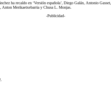
ánchez ha recaído en ‘Versión española’, Diego Galán, Antonio Gasset
a, Anton Merikaetxebarria y Chusa L. Monjas.
-Publicidad-
2.