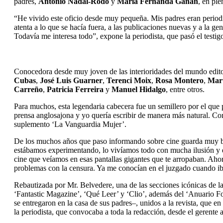
padres,
Antonio Nadal-Rodó
y
María Fernanda Gañán
, en pl
“He vivido este oficio desde muy pequeña. Mis padres eran periodis
atenta a lo que se hacía fuera, a las publicaciones nuevas y a la g
Todavía me interesa todo”, expone la periodista, que pasó el testig
Conocedora desde muy joven de las interioridades del mundo editor
Cubas
,
José Luis Guarner
,
Terenci Moix
,
Rosa Montero
,
Mar
Carreño
,
Patricia Ferreira
y
Manuel Hidalgo
, entre otros.
Para muchos, esta legendaria cabecera fue un semillero por el que 
prensa anglosajona y yo quería escribir de manera más natural. Co
suplemento ‘La Vanguardia Mujer’.
De los muchos años que paso informando sobre cine guarda muy bue
estábamos experimentando, lo vivíamos todo con mucha ilusión y es
cine que veíamos en esas pantallas gigantes que te arropaban. Ah
problemas con la censura. Ya me conocían en el juzgado cuando iba
Rebautizada por Mr. Belvedere, una de las secciones icónicas de l
‘Fantastic Magazine’, ‘Qué Leer’ y ‘Clio’, además del ‘Anuario Fo
se entregaron en la casa de sus padres–, unidos a la revista, que e
la periodista, que convocaba a toda la redacción, desde el gerente a