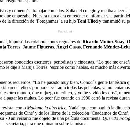
ena posguerra española.
tas y comencé a trabajar con ellos. Salía del colegio y me iba a leer l
ente que empezaba. Nuestra marca era entretener e informar y, a partir de
o de la dirección de ‘Fotogramas’ a su hijo
Toni Ulled
y transmitió su p
- Publicidad -
ial, impulsó las colaboraciones regulares de
Ricardo Muñoz Suay
,
O
uja Torres
,
Jaume Figueras
,
Ángel Casas
,
Fernando Méndez-Leit
pasaron conocidos escritores, periodistas y cineastas. ”Lo que me enseñ
mo le dije a Maruja Torres: ‘escribe como hablas, es mucho más diverti
nos recuerdos. “Lo he pasado muy bien. Conocí a gente fantástica que
tábamos felices por poder ver aquí todas las películas, ya no teníamos
ora es otro mundo, que ni juzgo ni critico, y yo he vivido los dos”, 
 a pagar las multas. Lo peor fue cuando en 1980 cerró la revista duran
a revista, como
Madame la directrice
, Nadal, que compaginó la direcció
togramas de Cine’ y de los libros de la colección ‘Cuadernos de Cine’,
n su 70 aniversario fue objeto de una película documental
Querido Foto
 la secretaria, para que opinaran sobre la misma.