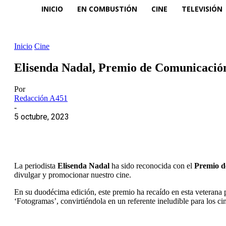
INICIO
EN COMBUSTIÓN
CINE
TELEVISIÓN
Inicio
Cine
Elisenda Nadal, Premio de Comunicación
Por
Redacción A451
-
5 octubre, 2023
La periodista
Elisenda Nadal
ha sido reconocida con el
Premio d
divulgar y promocionar nuestro cine.
En su duodécima edición, este premio ha recaído en esta veterana p
‘Fotogramas’, convirtiéndola en un referente ineludible para los ciné