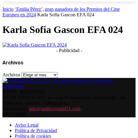
Inicio
‘Emilia Pérez’, gran ganadora de los Premios del Cine
Europeo en 2024
Karla Sofia Gascon EFA 024
Karla Sofia Gascon EFA 024
- Publicidad -
Archivos
Archivos
SOBRE NOSOTROS
AUDIOVISUAL451 | La web de la industria audiovisual. Cine,
Televisión, Internet, Videojuegos...
Contáctanos:
info@audiovisual451.com
SÍGUENOS
Aviso Legal
Política de Privacidad
Política de cookies