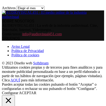
Archivos
SOBRE NOSOTROS
AUDIOVISUAL451 | La web de la industria audiovisual. Cine,
Televisión, Internet, Videojuegos...
Contáctanos:
info@audiovisual451.com
SÍGUENOS
Aviso Legal
Política de Privacidad
Política de cookies
© 2023 Diseño web
Softdream
Utilizamos cookies propias y de terceros para fines analíticos y para
mostrarte publicidad personalizada en base a un perfil elaborado a
partir de tus hábitos de navegación (por ejemplo, páginas visitadas).
Clica
AQUÍ
para más información.
Puedes aceptar todas las cookies pulsando el botón “Aceptar” o
configurarlas o rechazar su uso pulsando el botón “Configurar”.
Configurar
ACEPTAR