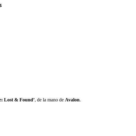
S
e: Lost & Found’
, de la mano de
Avalon
.