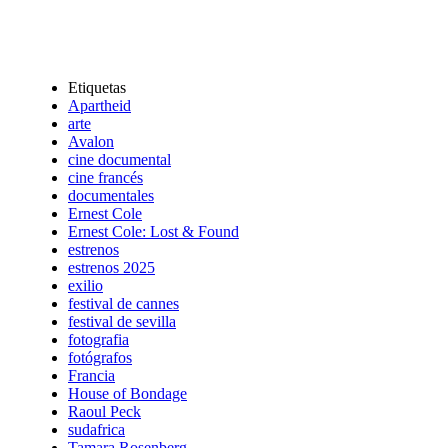
Etiquetas
Apartheid
arte
Avalon
cine documental
cine francés
documentales
Ernest Cole
Ernest Cole: Lost & Found
estrenos
estrenos 2025
exilio
festival de cannes
festival de sevilla
fotografia
fotógrafos
Francia
House of Bondage
Raoul Peck
sudafrica
Tamara Rosenberg