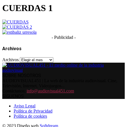
CUERDAS 1
- Publicidad -
Archivos
Archivos
SOBRE NOSOTROS
AUDIOVISUAL451 | La web de la industria audiovisual. Cine,
Televisión, Internet, Videojuegos...
Contáctanos:
info@audiovisual451.com
SÍGUENOS
Aviso Legal
Política de Privacidad
Política de cookies
© 2023 Diseño web
Softdream