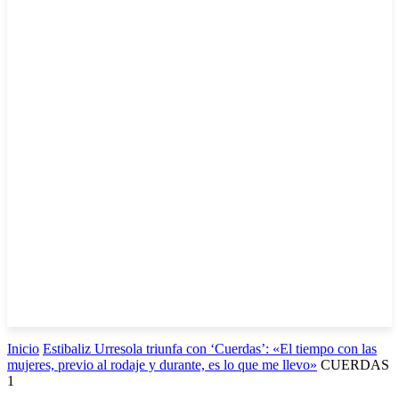
Inicio
Estibaliz Urresola triunfa con ‘Cuerdas’: «El tiempo con las
mujeres, previo al rodaje y durante, es lo que me llevo»
CUERDAS
1